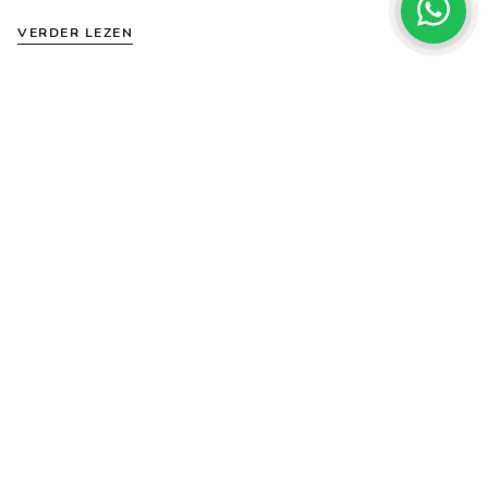
VERDER LEZEN
HAARTIPS, HAARVERZORGING
Met deze professionele tips maak je het meeste van
fijn haar
Het hebben van fijn haar kan behoorlijk frustrerend zijn. Er zijn
een hoop kapsels die je minder goed kunt hebben…