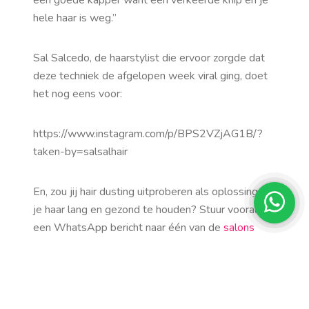
een goede kapper want één verkeerde knip en je
hele haar is weg.”
Sal Salcedo, de haarstylist die ervoor zorgde dat
deze techniek de afgelopen week viral ging, doet
het nog eens voor:
https://www.instagram.com/p/BPS2VZjAG1B/?
taken-by=salsalhair
En, zou jij hair dusting uitproberen als oplossing om
je haar lang en gezond te houden? Stuur vooral
een WhatsApp bericht naar één van de
salons
voor meer informatie.
Beeld: Vogue