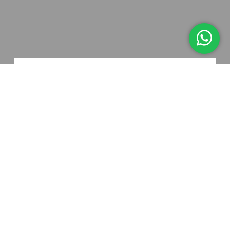
BEAUTY, FUN FACTS
De 10 beauty fouten die je
maakt op je trouwdag
VERDER LEZEN
LAAD MEER BERICHTEN