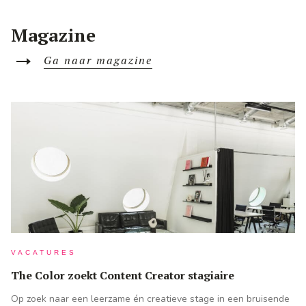
Volg ons op instagram: @thecolorsalons voor meer
inspiratie!
Magazine
Ga naar magazine
VACATURES
The Color zoekt Content Creator stagiaire
Op zoek naar een leerzame én creatieve stage in een bruisende