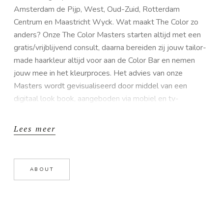
Amsterdam de Pijp, West, Oud-Zuid, Rotterdam
Centrum en Maastricht Wyck. Wat maakt The Color zo
anders? Onze The Color Masters starten altijd met een
gratis/vrijblijvend consult, daarna bereiden zij jouw tailor-
made haarkleur altijd voor aan de Color Bar en nemen
jouw mee in het kleurproces. Het advies van onze
Masters wordt gevisualiseerd door middel van een
digitaal look book, aangeboden via mobiel en tv-
schermen in de salon. Daarnaast wordt er bij The Color
uiteraard ook op hoog niveau geknipt. Het Creative
Lees meer
Team van The Color creëert content, spotten trends en
zetten deze om in trend reports. Deze trends zet het
The Color College om in de nieuwste kleurtechnieken
ABOUT
welke worden gebruikt voor collectie shoots, tutorials
en kleur trainingen voor in de salons, ons personeel en
externe cursisten. Zo zorgen wij ervoor dat al onze Color
Masters altijd op de hoogte zijn van de laatste trends.