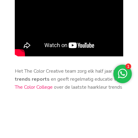
Het The Color Creative team zorg elk half jaar voor
trends reports
en geeft regelmatig educatie via
The Color College
over de laatste haarkleur trends
en leert onze Color Masters nieuwste technieken.
Heb jij geen idee welke haarkleur en techniek jou
goed zal staan, onze Masters kunnen je altijd
voorzien van het beste advies.
Happy met je nieuwe haarkleur?