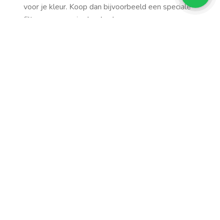
voor je kleur. Koop dan bijvoorbeeld een speciale
filter voor over je douche-kop.
TIP
Gebruik je veel droogshampoo? Borstel het ’s
avonds goed uit voor het slapen gaan. Dit
voorkomt uitdroging van je haar en irritatie van de
hoofdhuid.
Share it
Categorieën