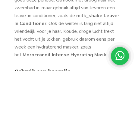
goed deze periode. Ga nooit met droog haar het
zwembad in, maar gebruik altijd van tevoren een
leave-in conditioner, zoals de
milk_shake Leave-
In Conditioner
. Ook de winter is lang niet altijd
vriendelijk voor je haar. Koude, droge lucht trekt
het vocht uit je lokken. gebruik daarom eens per
week een hydraterend masker, zoals
het
Moroccanoil Intense Hydrating Mask
.
Gebruik een haarolie
Beauty oils zijn hot. Voor je huid, maar ook voor je
haar. Producten als de
Moroccanoil Treatment
(ook verkrijgbaar als light versie voor fijner haar),
en de
Sebastian Dark Oil
geven je haar niet
alleen direct glans, maar hebben ook een
verzorgend element die je lokken blijvend zachter
en glanzender maken. Meer weten over het