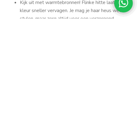
Kijk uit met warmtebronnen! Flinke hitte laat je
kleur sneller vervagen. Je mag je haar heus wel
stylen, maar zorg altijd voor een verzorgend
haarproduct hitteprotectie en zet je krul- of
stijltang niet warmer dan 180 graden.
Trek je stoute schoenen aan en vraag je kapper
om wat stylingtips! Ze leggen je graag met alle
liefde uit hoe jij thuis je haar het beste kan
stylen zodat jij er iedere dag bijloopt alsof je net
bij de kapper vandaan komt!
Wil jij advies over welke producten het
beste bij jouw haar passen? Maak dan snel
een afspraak via
Whatsapp
met een van onze
Color Specialisten.
Share it