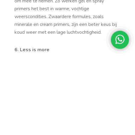
om mee te nemen. Zo werken gel en spray
primers het best in warme, vochtige
weerscondities. Zwaardere formules, zoals
minerale en cream primers, zijn een beter keus bij
koud weer met een lage luchtvochtigheid.
6. Less is more
Een klein kloddertje – zo groot als een erwt – gaat
al een heel eind. Te veel primer gaat rullen onder
foundation. Zorg dat je dagcrème goed door de
huid is opgenomen en masseer de primer dan pas
over de huid of gebruik een foundationkwast.
Wacht totdat de huid geheel droog aanvoelt
voordat je foundation aanbrengt.
7. Finish met poeder
Onthoud voor een long lasting en flawless finish