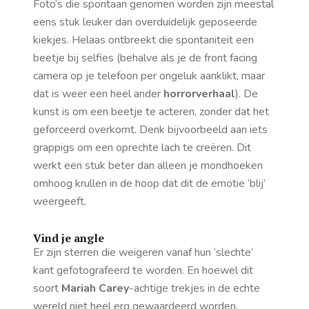
Foto’s die spontaan genomen worden zijn meestal
eens stuk leuker dan overduidelijk geposeerde
kiekjes. Helaas ontbreekt die spontaniteit een
beetje bij selfies (behalve als je de
front facing
camera op je telefoon per ongeluk aanklikt, maar
dat is weer een heel ander
horrorverhaal
). De
kunst is om een beetje te acteren, zonder dat het
geforceerd overkomt. Denk bijvoorbeeld aan iets
grappigs om een oprechte lach te creëren. Dit
werkt een stuk beter dan alleen je mondhoeken
omhoog krullen in de hoop dat dit de emotie ‘blij’
weergeeft.
Vind je
angle
Er zijn sterren die weigeren vanaf hun ‘slechte’
kant gefotografeerd te worden. En hoewel dit
soort
Mariah Carey
-achtige trekjes in de echte
wereld niet heel erg gewaardeerd worden,