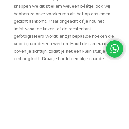
snappen we dit stiekem wel een béétje; ook wij
hebben zo onze voorkeuren als het op ons eigen
gezicht aankomt. Maar ongeacht of je nou het
liefst vanaf de linker- of de rechterkant
gefotografeerd wordt, er zijn bepaalde hoeken die
voor bijna iedereen werken. Houd de camera iets
boven je zichtlijn, zodat je net een klein stukje
omhoog kijkt. Draai je hoofd een tikje naar de
zijkant – niet te ver, maar net zoveel dat je niet
recht de camera inkijkt. En wat je ook doet,
probeer nooit – nóóit – een foto van onderen te
nemen. Dat zorgt gegarandeerd voor ernstige
problemen met je zelfbeeld (hallo,
onderkin
).
Denk aan je achtergrond
Hoewel je gezicht natuurlijk de hoofdrol speelt in
je selfies, is de achtergrond van de foto zeker niet