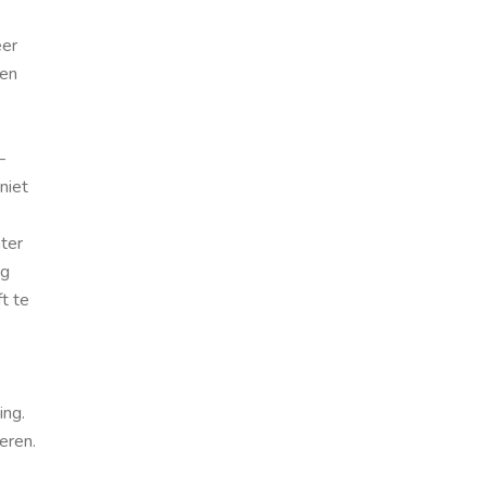
eer
ken
–
niet
ter
ig
t te
?
ing.
eren.