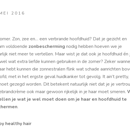
MEI 2016
zomer. Zon, zee en… een verbrande hoofdhuid? Dat je gezicht en
aam voldoende
zonbescherming
nodig hebben hoeven we je
rlijk niet meer te vertellen. Maar wist je dat ook je hoofdhuid én 
 wel wat extra liefde kunnen gebruiken in de zomer? Zeker wanne
haar hebt kunnen die zonnestralen flink wat schade aanrichten bo
ofd, met in het ergste geval huidkanker tot gevolg. It ain’t pretty
moet gezegd worden. Dit betekent natuurlijk niet dat je je vertr
ebrandcrème ook maar gewoon rijkelijk in je haar moet smeren.
W
ellen je wat je wel moet doen om je haar en hoofdhuid te
chermen
.
y healthy hair