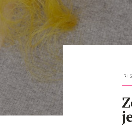
IR
Z
j