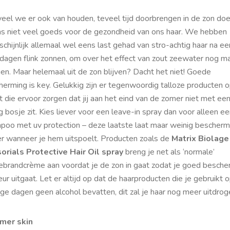
eel we er ook van houden, teveel tijd doorbrengen in de zon doe
as niet veel goeds voor de gezondheid van ons haar. We hebben
chijnlijk allemaal wel eens last gehad van stro-achtig haar na ee
 dagen flink zonnen, om over het effect van zout zeewater nog ma
en. Maar helemaal uit de zon blijven? Dacht het niet! Goede
herming is
key
. Gelukkig zijn er tegenwoordig talloze producten 
 die ervoor zorgen dat jij aan het eind van de zomer niet met ee
 bosje zit. Kies liever voor een leave-in spray dan voor alleen e
poo met uv protection – deze laatste laat maar weinig bescherm
er wanneer je hem uitspoelt. Producten zoals de
Matrix Biolage
orials Protective Hair Oil spray
breng je net als ‘normale’
ebrandcrème aan voordat je de zon in gaat zodat je goed besch
ur uitgaat. Let er altijd op dat de haarproducten die je gebruikt 
ge dagen geen alcohol bevatten, dit zal je haar nog meer uitdrog
mer skin