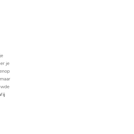
je
er je
venop
, maar
ouwde
ij