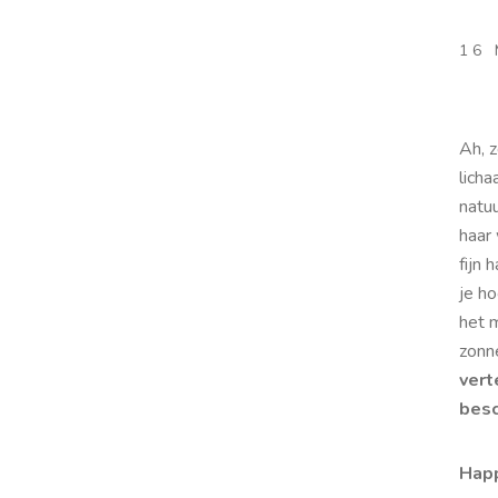
16 
Ah, 
lich
natuu
haar
fijn 
je ho
het 
zonn
vert
bes
Happ