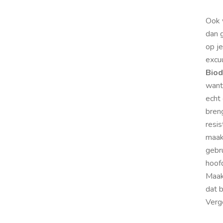
Ook 
dan 
op j
excuu
Biod
want 
echt
breng
resis
maak
gebru
hoofd
Maak
dat b
Verg