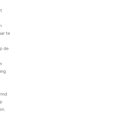
t
n
ar te
op de
n
en
ing
ermd
op
en.