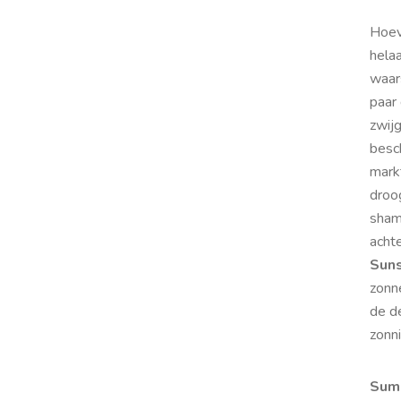
Hoev
hela
waars
paar
zwijg
besc
markt
droog
sham
acht
Suns
zonn
de de
zonni
Sum