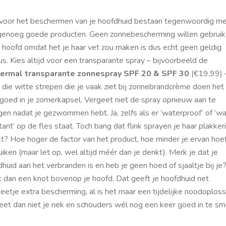
voor het beschermen van je hoofdhuid bestaan tegenwoordig m
genoeg goede producten. Geen zonnebescherming willen gebrui
e hoofd omdat het je haar vet zou maken is dus echt geen geldig
s. Kies altijd voor een transparante spray – bijvoorbeeld de
ermal transparante zonnespray SPF 20 & SPF 30
(€19,99) 
die witte strepen die je vaak ziet bij zonnebrandcrème doen het 
 goed in je zomerkapsel. Vergeet niet de spray opnieuw aan te
en nadat je gezwommen hebt. Ja, zelfs als er ‘waterproof’ of ‘wa
tant’ op de fles staat. Toch bang dat flink sprayen je haar plakker
t? Hoe hoger de factor van het product, hoe minder je ervan hoef
iken (maar let op, wel altijd méér dan je denkt). Merk je dat je
huid aan het verbranden is en heb je geen hoed of sjaaltje bij je
 dan een knot bovenop je hoofd. Dat geeft je hoofdhuid net
eetje extra bescherming, al is het maar een tijdelijke noodoploss
eet dan niet je nek en schouders wél nog een keer goed in te sm