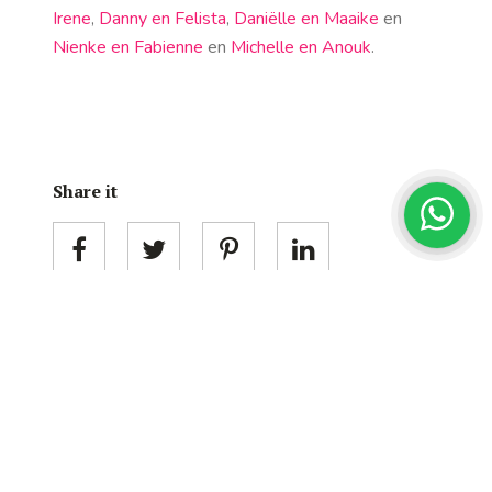
Irene
,
Danny en Felista
,
Daniëlle en Maaike
en
Nienke en Fabienne
en
Michelle en Anouk
.
Share it
Categorieën
HAIR
MORE
THE MAKERS CHANNEL