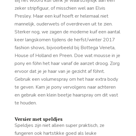
Bij het woord kuif denk je waarschijnlijk aan een
zeker stripfiguur, of misschien wel aan Elvis
Presley. Maar een kuif hoeft er helemaal niet
mannelijk, ouderwets of overdreven uit te zien.
Sterker nog, we zagen de moderne kuif een aantal
keer langskomen tijdens de herfst/winter 2017
fashion shows, bijvoorbeeld bij Bottega Veneta,
House of Holland en Preen. Doe wat mousse in je
pony en föhn het haar vanaf de aanzet droog. Zorg
ervoor dat je je haar van je gezicht af föhnt.
Gebruik een volumespray om het haar extra
body
te geven. Kam je pony vervolgens naar achteren
en gebruik een klein beetje haarspray om dit vast
te houden.
Versier met speldjes
Speldjes zijn niet alleen super praktisch, ze
fungeren ook hartstikke goed als leuke