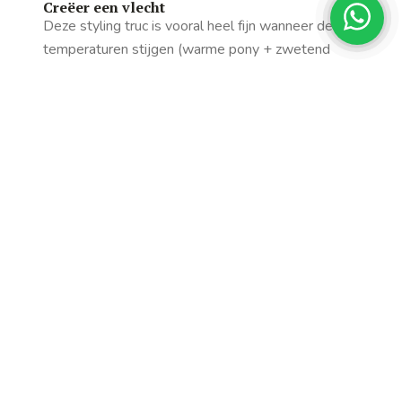
Creëer een vlecht
Deze styling truc is vooral heel fijn wanneer de
temperaturen stijgen (warme pony + zwetend
voorhoofd = niet ideaal). Het klinkt misschien
lastig, maar dat valt heel erg mee. Verdeel je haar
in een diepe zijscheiding en pak de bovenste pluk
van je pony. Verdeel deze vervolgens in drie
kleinere plukjes. Kruis deze plukjes 2 of 3 keer
over elkaar heen zoals je dat ook bij een normale
vlecht zou doen. Pak vervolgens een plukje haar
mee dat nog niet in de vlecht zit, net achter de
pluk die het verst van je gezicht zit. Doe hetzelfde
met een plukje haar aan de voorkant, bij je gezicht.
Doe dit net zo lang tot je hele pony ingevlochten
is, en zet de vlecht vast met een speldje.
En pony stylen op 6 verschillende manieren; zo