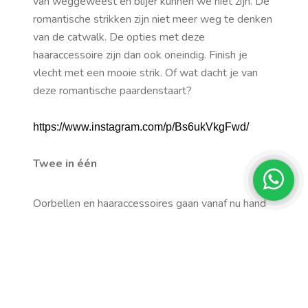
van weggeweest en blijer kunnen we niet zijn. De
romantische strikken zijn niet meer weg te denken
van de catwalk. De opties met deze
haaraccessoire zijn dan ook oneindig. Finish je
vlecht met een mooie strik. Of wat dacht je van
deze romantische paardenstaart?
https://www.instagram.com/p/Bs6ukVkgFwd/
Twee in één
Oorbellen en haaraccessoires gaan vanaf nu hand
in hand. En we kunnen niet anders zeggen dat dit
een van onze favoriete trends is voor dit jaar. Met
name op de catwalk bij het Australische merk
Zimmermann
zagen we deze trend. Opvallend en
supersexy! Hiermee maak je de blits aankomend