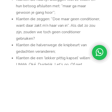
hun betoog afsluiten met: “maar ga maar
gewoon je gang hoor”;
Klanten die zeggen: “Doe maar geen conditioner,
want daar zakt m’n haar van in”. Als dat zo zou
zijn, zouden we toch geen conditioner
gebruiken?
Klanten die halverwege de knipbeurt van
gedachten veranderen;
Klanten die een ‘lekker pittig kapsel’ willen:
Uhhhh. Oké. Duidelijk. Let’s go. Of niet.
Klanten die denken de vaktermen te kennen en
jou vertellen hoe je moet knippen en kleuren.
Doe het dan lekker zelf!
Klanten die advies vragen over producten van
een drogisterij, terwijl de hele salon vol staat
met de beste professionele producten;
Klanten die hun haar uit verkeerde zuinigheid zelf