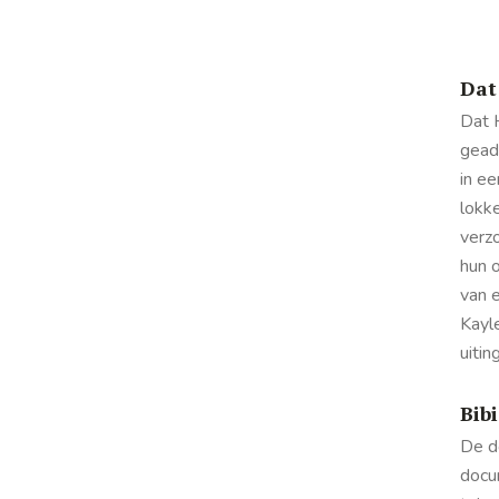
Dat
Dat 
gead
in e
lokk
verzo
hun 
van e
Kayle
uitin
Bibi
De d
docu