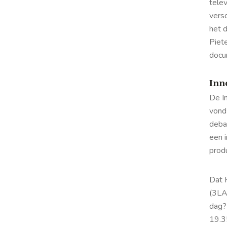
tele
versc
het d
Piete
docu
Inn
De In
vond
deba
een 
prod
Dat 
(3LA
dag?
19.3