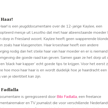
 Haar!
Haar! is een jeugddocumentaire over de 12-jarige Kaylee, een
opteerd meisje uit Lesotho dat met haar alleenstaande moeder 
en dorp in Friesland woont. Kaylee heeft geen wapperende blond
en zoals haar klasgenoten. Haar kroeshaar heeft een andere
rging nodig dan het steile haar van haar moeder en er is niemand 
omgeving die goede raad kan geven. Samen gaan ze het dorp uit
en ‘black hair kapper’ echt goede tips te krijgen. Voor het eerst z
e hoe mooi haar haar is en wordt duidelijk hoe je haardracht een
g van je identiteit kan zijn.
 Fadlalla
ocumentaire is geregisseerd door
Bibi Fadlalla
, een freelance
mentairemaker en TV journalist die voor verschillende Nederlan