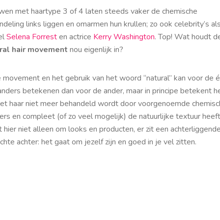
wen met haartype 3 of 4 laten steeds vaker de chemische
deling links liggen en omarmen hun krullen; zo ook celebrity’s al
el
Selena Forrest
en actrice
Kerry Washington
. Top! Wat houdt d
ral hair movement
nou eigenlijk in?
 movement en het gebruik van het woord “natural” kan voor de 
 anders betekenen dan voor de ander, maar in principe betekent h
het haar niet meer behandeld wordt door voorgenoemde chemisc
ers en compleet (of zo veel mogelijk) de natuurlijke textuur heef
t hier niet alleen om looks en producten, er zit een achterliggend
hte achter: het gaat om jezelf zijn en goed in je vel zitten.