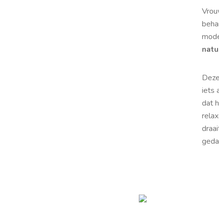
Vrou
behan
mod
natu
Deze
iets
dat 
relax
draai
gedac