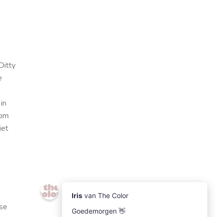
Ditty
e
in
 om
iet
dse