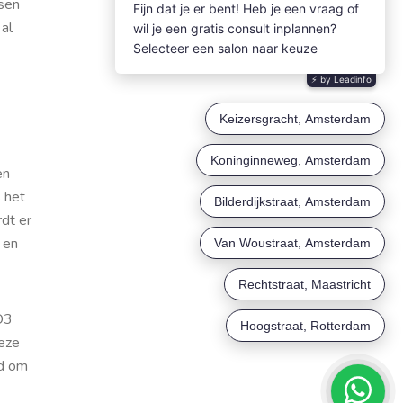
ssen
al
en
 het
dt er
 en
O3
deze
ld om