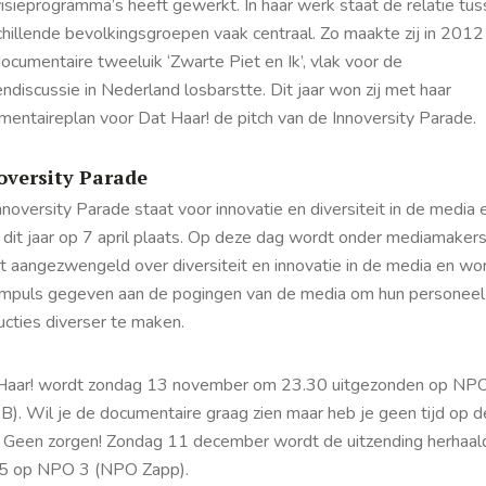
visieprogramma’s heeft gewerkt. In haar werk staat de relatie tu
hillende bevolkingsgroepen vaak centraal. Zo maakte zij in 2012 
ocumentaire tweeluik ‘Zwarte Piet en Ik’, vlak voor de
ndiscussie in Nederland losbarstte. Dit jaar won zij met haar
mentaireplan voor Dat Haar! de pitch van de Innoversity Parade.
oversity Parade
noversity Parade staat voor innovatie en diversiteit in de media 
 dit jaar op 7 april plaats. Op deze dag wordt onder mediamakers
t aangezwengeld over diversiteit en innovatie in de media en wor
impuls gegeven aan de pogingen van de media om hun personeel
ucties diverser te maken.
Haar! wordt zondag 13 november om 23.30 uitgezonden op NP
B). Wil je de documentaire graag zien maar heb je geen tijd op 
 Geen zorgen! Zondag 11 december wordt de uitzending herhaa
5 op NPO 3 (NPO Zapp).