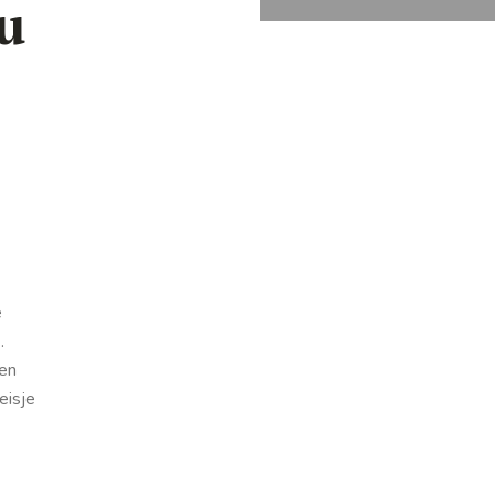
u
e
t
.
en
eisje