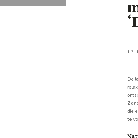
m
‘
12
De la
rela
onts
Zon
die 
te vo
Nat