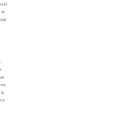
psel
 ik
Haar
l
e
aar
 me
 ik
m’n