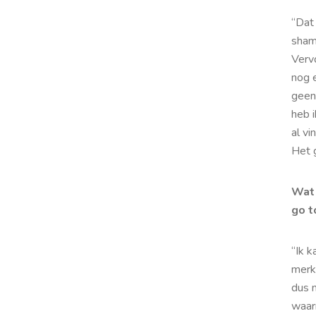
“Dat
sham
Verv
nog 
geen 
heb i
al vi
Het g
Wat 
go t
“Ik 
merk
dus n
waarm