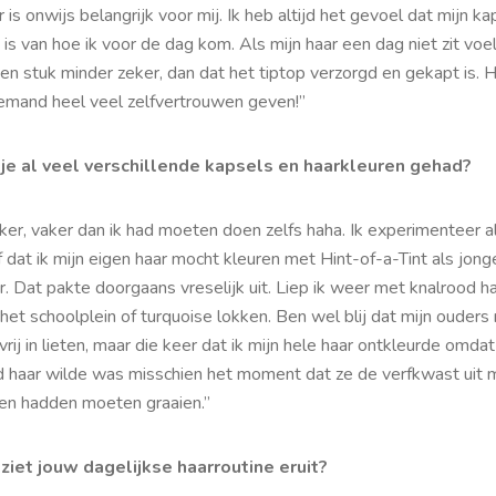
 is onwijs belangrijk voor mij. Ik heb altijd het gevoel dat mijn ka
s van hoe ik voor de dag kom. Als mijn haar een dag niet zit voel
en stuk minder zeker, dan dat het tiptop verzorgd en gekapt is. 
iemand heel veel zelfvertrouwen geven!”
je al veel verschillende kapsels en haarkleuren gehad?
ker, vaker dan ik had moeten doen zelfs haha. Ik experimenteer a
 dat ik mijn eigen haar mocht kleuren met Hint-of-a-Tint als jong
r. Dat pakte doorgaans vreselijk uit. Liep ik weer met knalrood h
het schoolplein of turquoise lokken. Ben wel blij dat mijn ouders
vrij in lieten, maar die keer dat ik mijn hele haar ontkleurde omdat
d haar wilde was misschien het moment dat ze de verfkwast uit 
en hadden moeten graaien.”
ziet jouw dagelijkse haarroutine eruit?