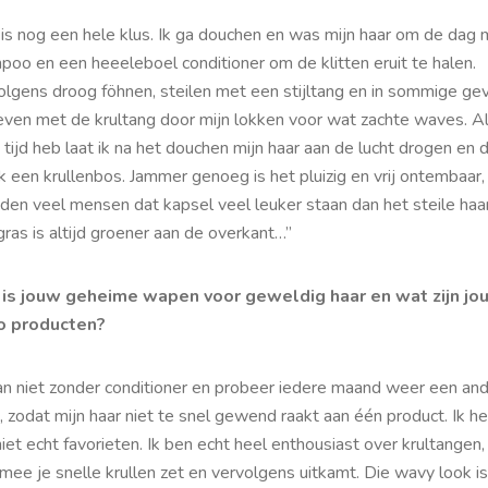
 is nog een hele klus. Ik ga douchen en was mijn haar om de dag 
poo en een heeeleboel conditioner om de klitten eruit te halen.
olgens droog f
ö
hnen, steilen met een stijltang en in sommige ge
even met de krultang door mijn lokken voor wat zachte waves. Al
tijd heb laat ik na het douchen mijn haar aan de lucht drogen en 
k een krullenbos. Jammer genoeg is het pluizig en vrij ontembaar,
nden veel mensen dat kapsel veel leuker staan dan het steile haar
ras is altijd groener aan de overkant
…”
is jouw geheime wapen voor geweldig haar en wat zijn jo
o
producten?
kan niet zonder conditioner en probeer iedere maand weer een an
, zodat mijn haar niet te snel gewend raakt aan
éé
n product. Ik h
iet echt favorieten. Ik ben echt heel enthousiast over krultangen,
ee je snelle krullen zet en vervolgens uitkamt. Die wavy look is