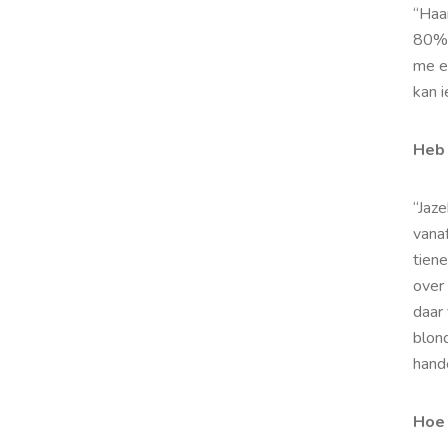
“Haar
80% i
me e
kan 
Heb 
“Jaze
vanaf
tiene
over 
daar 
blon
hand
Hoe 