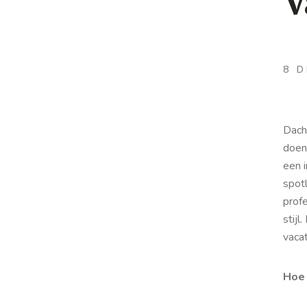
V
8 
Dach
doen
een i
spotl
prof
stijl
vaca
Hoe 