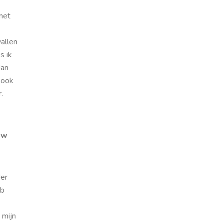
met
vallen
s ik
dan
 ook
.
uw
der
eb
 mijn