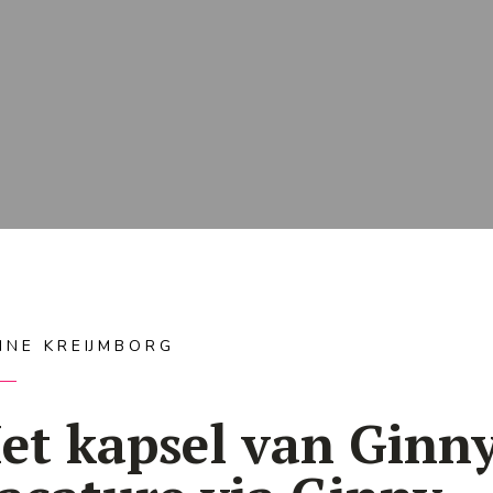
NNE KREIJMBORG
et kapsel van Ginny