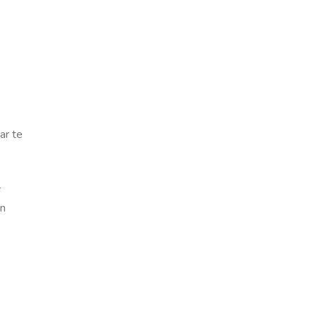
ar te
r
en