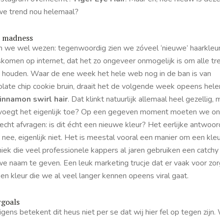
we trend nou helemaal?
l madness
n we wel wezen: tegenwoordig zien we zóveel ‘nieuwe’ haarkleu
skomen op internet, dat het zo ongeveer onmogelijk is om alle tr
te houden. Waar de ene week het hele web nog in de ban is van
late chip cookie
bruin, draait het de volgende week opeens hel
innamon swirl hair
. Dat klinkt natuurlijk allemaal heel gezellig, 
voegt het eigenlijk toe? Op een gegeven moment moeten we o
echt afvragen: is dit écht een nieuwe kleur? Het eerlijke antwoor
 nee, eigenlijk niet. Het is meestal vooral een manier om een kleu
iek die veel professionele kappers al jaren gebruiken een catchy
we naam te geven. Een leuk marketing trucje dat er vaak voor zor
en kleur die we al veel langer kennen opeens viral gaat.
rgoals
gens betekent dit heus niet per se dat wij hier fel op tegen zijn.