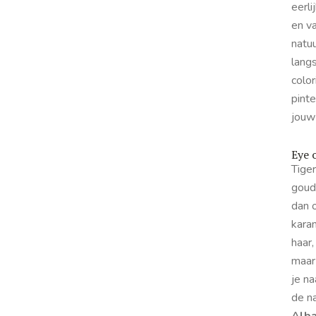
eerli
en va
natuu
lang
colo
pinte
jouw
Eye o
Tiger
goud
dan 
kara
haar
maar
je na
de n
Alb