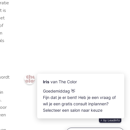
ratie
t is
iet
of
an
als
wordt
in
,
voor
een
 van