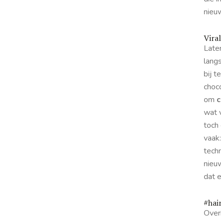
nieu
Vira
Late
lang
bij 
choco
om
c
wat 
toch 
vaak:
techn
nieu
dat e
#hai
Overi