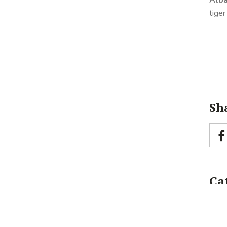
tiger
Sha
Ca