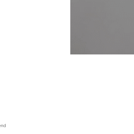
end
e