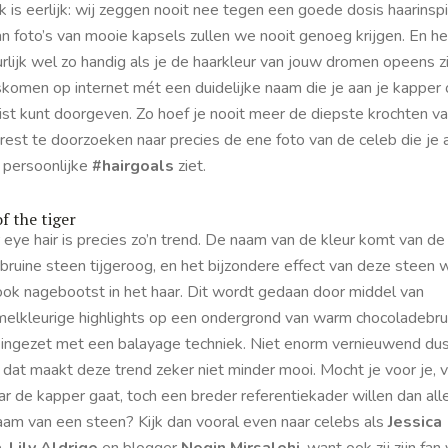
jk is eerlijk: wij zeggen nooit nee tegen een goede dosis haarinspi
n foto’s van mooie kapsels zullen we nooit genoeg krijgen. En he
rlijk wel zo handig als je de haarkleur van jouw dromen opeens z
skomen op internet mét een duidelijke naam die je aan je kapper 
rist kunt doorgeven. Zo hoef je nooit meer de diepste krochten v
rest te doorzoeken naar precies de ene foto van de celeb die je 
 persoonlijke
#hairgoals
ziet.
f the tiger
 eye hair is precies zo’n trend. De naam van de kleur komt van de
bruine steen tijgeroog, en het bijzondere effect van deze steen 
ook nagebootst in het haar. Dit wordt gedaan door middel van
melkleurige highlights op een ondergrond van warm chocoladebru
, ingezet met een balayage techniek. Niet enorm vernieuwend dus
 dat maakt deze trend zeker niet minder mooi. Mocht je voor je, 
ar de kapper gaat, toch een breder referentiekader willen dan all
aam van een steen? Kijk dan vooral even naar celebs als
Jessica
a
,
Lily Aldrige
en blogger
Negin Mirsalehi
, want ook zij zijn fan