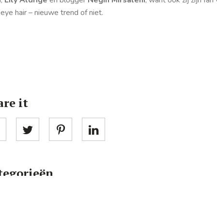
 eye hair – nieuwe trend of niet.
re it
tegorieën
HAARTRENDS
HAIR