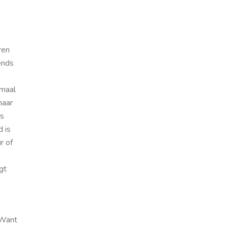
ren
ends
emaal
maar
ns
d is
r of
gt
 Want