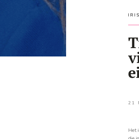
IR
T
v
e
21
Het 
die 