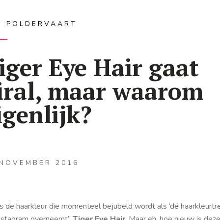
IS POLDERVAART
iger Eye Hair gaat
iral, maar waarom
igenlijk?
 NOVEMBER 2016
is de haarkleur die momenteel bejubeld wordt als ‘dé haarkleurtr
instagram overneemt’:
Tiger Eye Hair
. Maar eh, hoe nieuw is dez