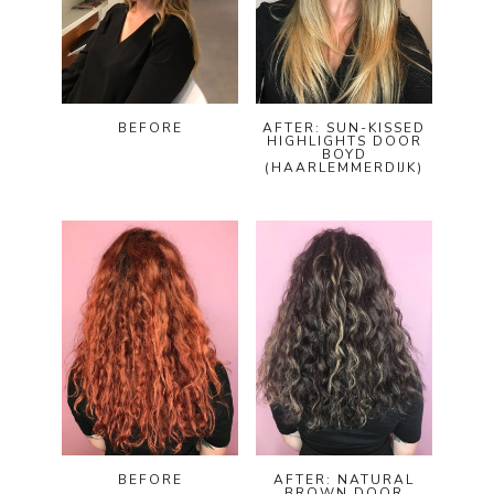
AFTER: SUN-KISSED
BEFORE
HIGHLIGHTS DOOR
BOYD
(HAARLEMMERDIJK)
BEFORE
AFTER: NATURAL
BROWN DOOR