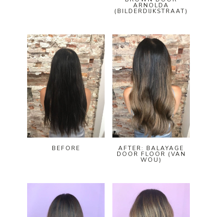
ARNOLDA
(BILDERDIJKSTRAAT)
BEFORE
AFTER: BALAYAGE
DOOR FLOOR (VAN
WOU)