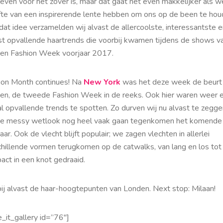
even voor het zover is, maar dat gaat net even makkelijker als w
fte van een inspirerende lente hebben om ons op de been te hou
at idee verzamelden wij alvast de allercoolste, interessantste e
t opvallende haartrends die voorbij kwamen tijdens de shows v
en Fashion Week voorjaar 2017.
ion Month continues! Na
New York
was het deze week de beurt
en, de tweede Fashion Week in de reeks. Ook hier waren weer 
l opvallende trends te spotten. Zo durven wij nu alvast te zegge
e messy wetlook nog heel vaak gaan tegenkomen het komende
aar. Ook de vlecht blijft populair; we zagen vlechten in allerlei
chillende vormen terugkomen op de catwalks, van lang en los tot
act in een knot gedraaid.
bij alvast de haar-hoogtepunten van Londen. Next stop: Milaan!
_it_gallery id=”76″]