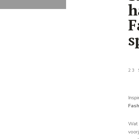
h
F
s
23
Inspi
Fash
Wat 
voor