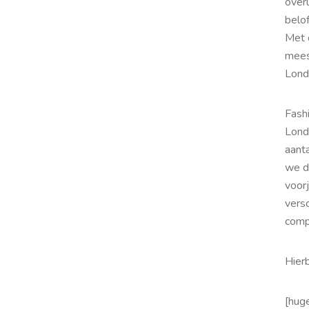
overl
belo
Met d
mees
Lond
Fash
Lond
aanta
we d
voorj
vers
comp
Hier
[huge