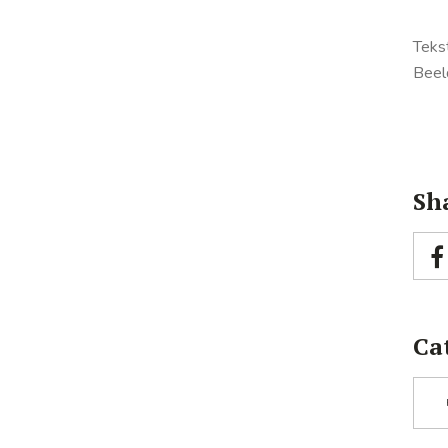
Teks
Beel
Sha
Ca