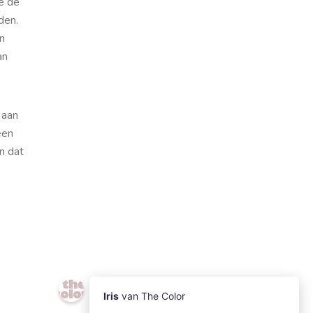
e de
den.
n
an
 aan
een
n dat