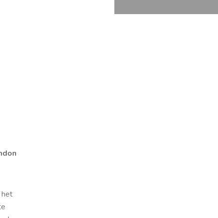
ndon
 het
te