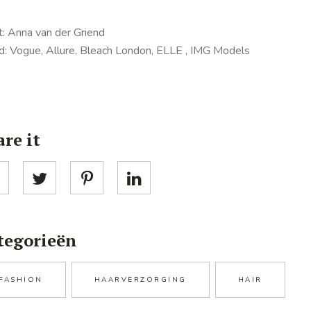
t: Anna van der Griend
d: Vogue, Allure, Bleach London, ELLE , IMG Models
re it
tegorieën
FASHION
HAARVERZORGING
HAIR