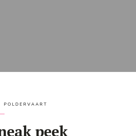
IS POLDERVAART
neak peek