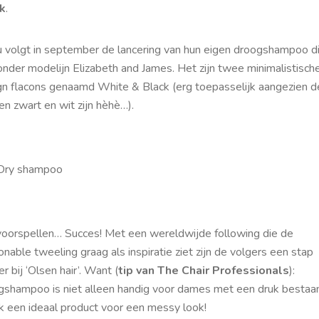
k
.
u volgt in september de lancering van hun eigen droogshampoo d
onder modelijn Elizabeth and James. Het zijn twee minimalistisch
gn flacons genaamd White & Black (erg toepasselijk aangezien d
n zwart en wit zijn hèhè…).
voorspellen… Succes! Met een wereldwijde following die de
onable tweeling graag als inspiratie ziet zijn de volgers een stap
er bij ‘Olsen hair’. Want (
tip van The Chair Professionals
):
gshampoo is niet alleen handig voor dames met een druk bestaan
ok een ideaal product voor een messy look!