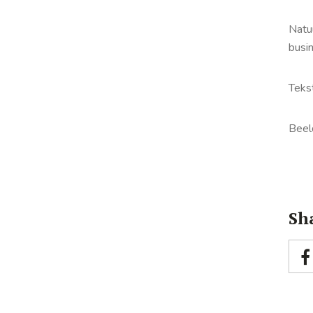
Natuu
busin
Tekst
Beel
Sha