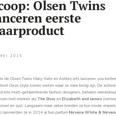
coop: Olsen Twins
anceren eerste
aarproduct
MEI 2015
 als de Olsen Twins Mary-Kate en Ashley iets lanceren,
you bette
tion
! Deze style iconen weten waar ze mee bezig zijn. De actrice
ed into multi-getalenteerde fashion designers, behalen wereldwi
esen met merken als
The Row
en
Elizabeth and James
(verno
 broer en zus). Langzaam maar zeker breiden ze hun mode-imper
Zo lanceerden ze in 2014 al hun parfum
Nirvana White & Nirvan