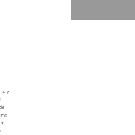
r pay
s,
jde
emd
ium
a