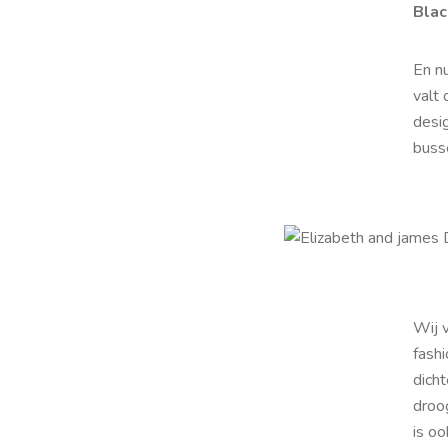
Blac
En n
valt 
desi
busse
Wij 
fashi
dicht
droo
is o