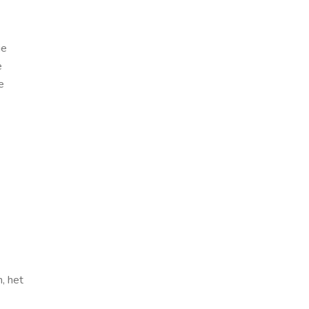
ie
e
e
, het