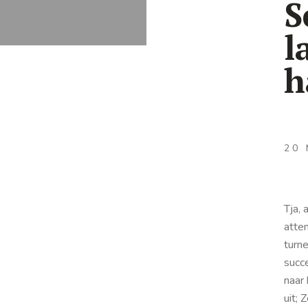
S
l
h
20 
Tja,
atten
turn
succ
naar
uit; 