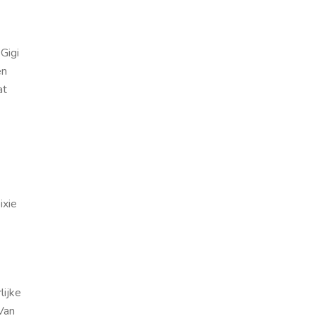
Gigi
en
at
ixie
lijke
Van