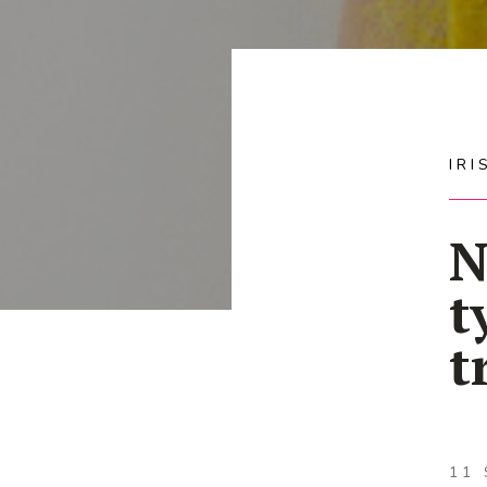
IR
N
t
t
11