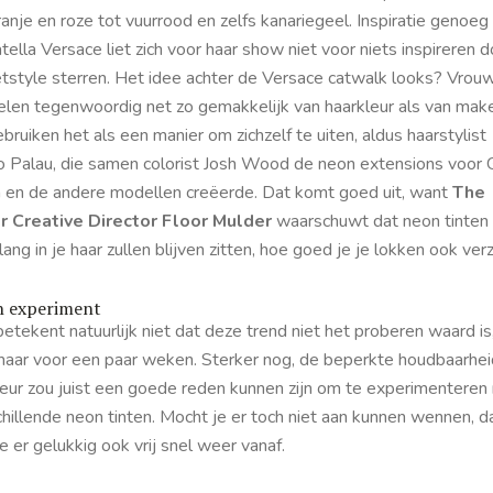
ranje en roze tot vuurrood en zelfs kanariegeel. Inspiratie genoeg
ella Versace liet zich voor haar show niet voor niets inspireren d
etstyle sterren. Het idee achter de Versace catwalk looks? Vrou
elen tegenwoordig net zo gemakkelijk van haarkleur als van mak
bruiken het als een manier om zichzelf te uiten, aldus haarstylist
o Palau, die samen colorist Josh Wood de neon extensions voor G
a en de andere modellen creëerde. Dat komt goed uit, want
The
r Creative Director Floor Mulder
waarschuwt dat neon tinten 
lang in je haar zullen blijven zitten, hoe goed je je lokken ook ver
 experiment
etekent natuurlijk niet dat deze trend niet het proberen waard is, 
maar voor een paar weken. Sterker nog, de beperkte houdbaarhei
leur zou juist een goede reden kunnen zijn om te experimenteren
hillende neon tinten. Mocht je er toch niet aan kunnen wennen, d
e er gelukkig ook vrij snel weer vanaf.