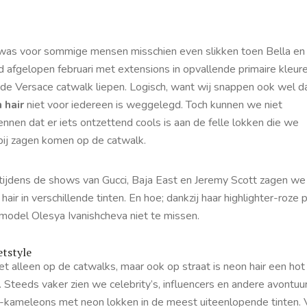
was voor sommige mensen misschien even slikken toen Bella en 
d afgelopen februari met extensions in opvallende primaire kleur
 de Versace catwalk liepen. Logisch, want wij snappen ook wel d
 hair
niet voor iedereen is weggelegd. Toch kunnen we niet
nnen dat er iets ontzettend cools is aan de felle lokken die we
bij zagen komen op de catwalk.
tijdens de shows van Gucci, Baja East en Jeremy Scott zagen we
hair in verschillende tinten. En hoe; dankzij haar highlighter-roze p
 model
Olesya Ivanishcheva niet te missen.
etstyle
et alleen op de catwalks, maar ook op straat is neon hair een hot
. Steeds vaker zien we celebrity’s, influencers en andere avontuur
r-kameleons met neon lokken in de meest uiteenlopende tinten. 