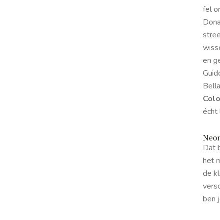
fel o
Donat
stre
wiss
en ge
Guid
Bell
Colo
écht 
Neon
Dat b
het 
de k
versc
ben j