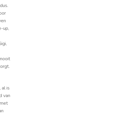
 dus.
oor
wen
e-up,
igi,
nooit
zorgt.
al is
d van
 met
an