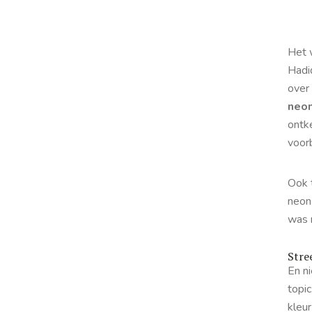
Het 
Hadi
over
neon
ontke
voor
Ook 
neon 
was
Stre
En ni
topic
kleu