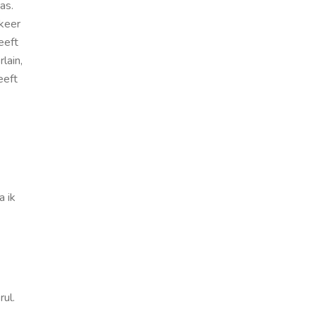
as.
keer
eeft
lain,
eeft
a ik
rul.