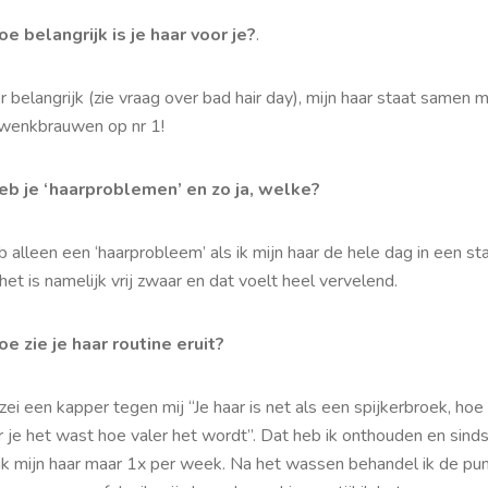
oe belangrijk is je haar voor je?
.
 belangrijk (zie vraag over bad hair day), mijn haar staat samen 
 wenkbrauwen op nr 1!
eb je ‘haarproblemen’ en zo ja, welke?
b alleen een ‘haarprobleem’ als ik mijn haar de hele dag in een st
het is namelijk vrij zwaar en dat voelt heel vervelend.
oe zie je haar routine eruit?
zei een kapper tegen mij “Je haar is net als een spijkerbroek, hoe
r je het wast hoe valer het wordt”. Dat heb ik onthouden en sind
ik mijn haar maar 1x per week. Na het wassen behandel ik de pu