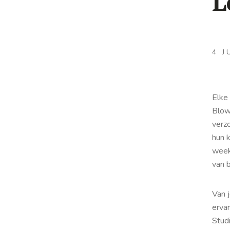
L
4 J
Elke 
Blow
verzo
hun 
week;
van 
Van j
erva
Stud