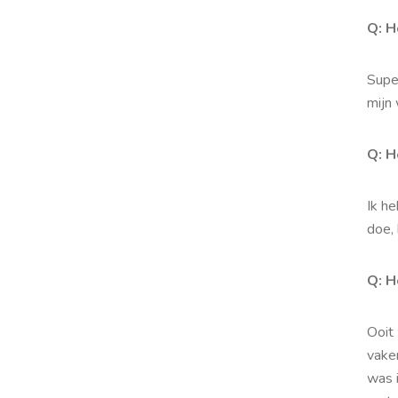
Q: H
Super
mijn
Q: H
Ik he
doe, 
Q: H
Ooit 
vake
was 