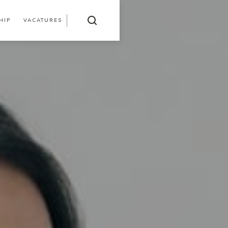
HIP
VACATURES