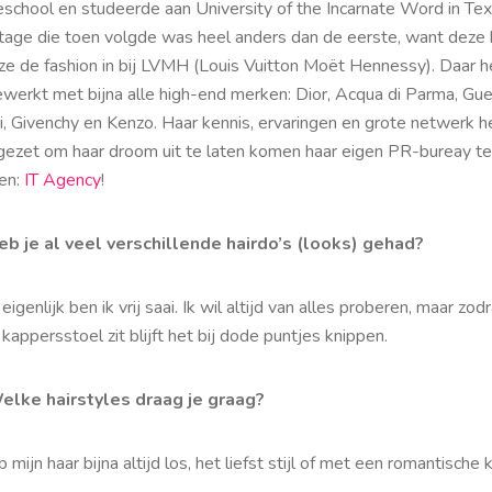
school en studeerde aan University of the Incarnate Word in Tex
tage die toen volgde was heel anders dan de eerste, want deze 
 ze de fashion in bij LVMH (Louis Vuitton Moët Hennessy). Daar h
werkt met bijna alle high-end merken: Dior, Acqua di Parma, Guer
i, Givenchy en Kenzo. Haar kennis, ervaringen en grote netwerk h
ngezet om haar droom uit te laten komen haar eigen PR-bureay te
ten:
IT Agency
!
eb je al veel verschillende hairdo’s (looks) gehad?
eigenlijk ben ik vrij saai. Ik wil altijd van alles proberen, maar zodr
 kappersstoel zit blijft het bij dode puntjes knippen.
elke hairstyles draag je graag?
b mijn haar bijna altijd los, het liefst stijl of met een romantische k