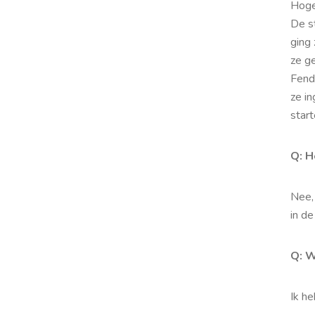
Hoge
De s
ging
ze ge
Fend
ze i
star
Q: H
Nee, 
in de
Q: W
Ik he