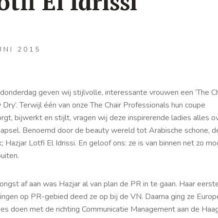
otfi El Idrissi
UNI 2015
donderdag geven wij stijlvolle, interessante vrouwen een ‘The Ch
 Dry’. Terwijl één van onze The Chair Professionals hun coupe
rgt, bijwerkt en stijlt, vragen wij deze inspirerende ladies alles o
kapsel. Benoemd door de beauty wereld tot Arabische schone, d
 Hazjar Lotfi El Idrissi. En geloof ons: ze is van binnen net zo moo
buiten.
ongst af aan was Hazjar al van plan de PR in te gaan. Haar eerst
ringen op PR-gebied deed ze op bij de VN. Daarna ging ze Euro
ies doen met de richting Communicatie Management aan de Haa