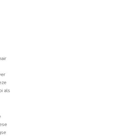
air
ver
eze
i als
e
pese
gse