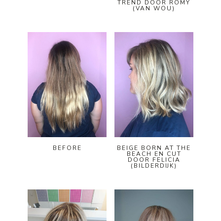
TREND DOOR ROMY
(VAN WOU)
BEFORE
BEIGE BORN AT THE
BEACH EN CUT
DOOR FELICIA
(BILDERDIJK)