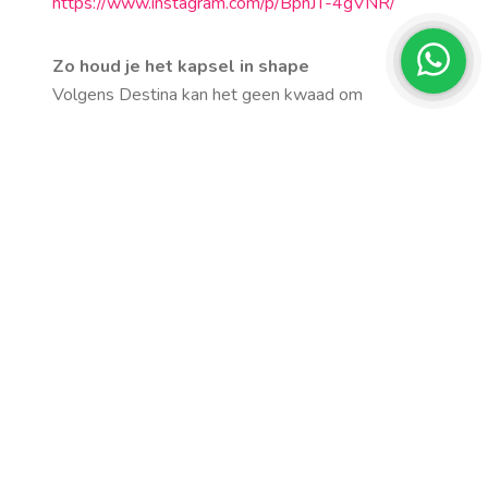
https://www.instagram.com/p/BpnJT-4gVNR/
Zo houd je het kapsel in shape
Volgens Destina kan het geen kwaad om
droogshampoo, texturzing spray en beach mouse
in te slaan. Met deze producten krijg je die
perfecte messy look dat je kapsel nog cooler
maakt.
Share it
Categorieën