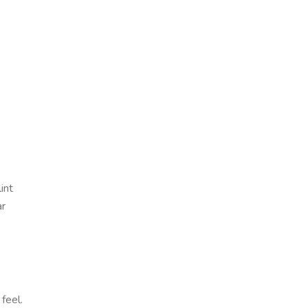
int
ar
feel.