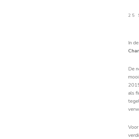
25
In de
Chan
De no
mooi
2015
als f
tegel
verw
Voor
verdi