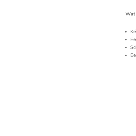
Wat 
Ké
Ee
Sc
Ee