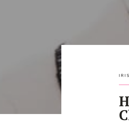
IR
H
C