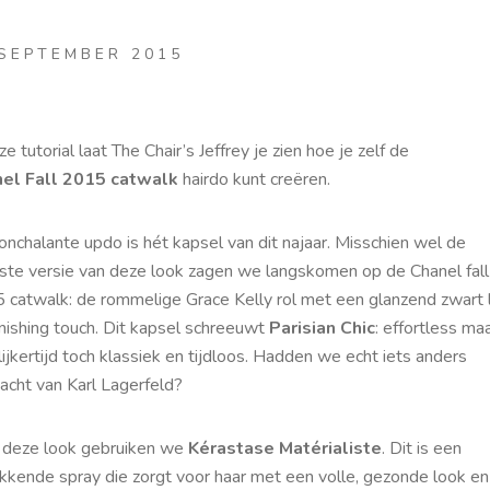
 SEPTEMBER 2015
ze tutorial laat The Chair’s Jeffrey je zien hoe je zelf de
el Fall 2015 catwalk
hairdo kunt creëren.
nchalante updo is hét kapsel van dit najaar. Misschien wel de
ste versie van deze look zagen we langskomen op de Chanel fall
 catwalk: de rommelige Grace Kelly rol met een glanzend zwart l
inishing touch. Dit kapsel schreeuwt
Parisian Chic
: effortless ma
ijkertijd toch klassiek en tijdloos. Hadden we echt iets anders
acht van Karl Lagerfeld?
 deze look gebruiken we
Kérastase Matérialiste
. Dit is een
kkende spray die zorgt voor haar met een volle, gezonde look en 