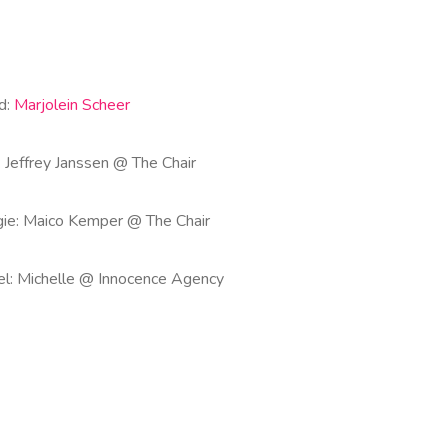
d:
Marjolein Scheer
 Jeffrey Janssen @ The Chair
gie: Maico Kemper @ The Chair
l: Michelle @ Innocence Agency
re it