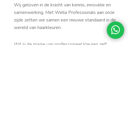
Wij geloven in de kracht van kennis, innovatie en
samenwerking. Met Wella Professionals aan onze
zijde zetten we samen een nieuwe standaard in de
wereld van haarkleuren.
Wil jij de magie van professioneel kleuren zelf
ervaren? Boek nu jouw afspraak bij een van onze
salons en ontdek het verschil!
www.thecolor.nl
|
www.thecolorcollege.nl
Share it