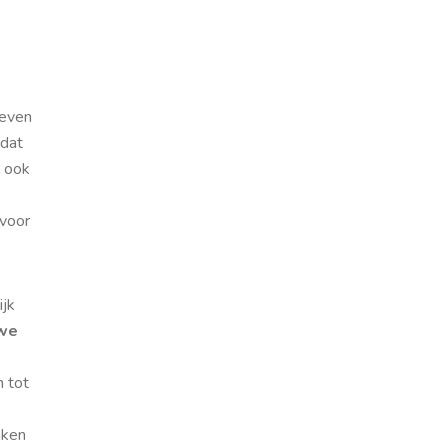
geven
 dat
 ook
 voor
jk
 we
n tot
aken