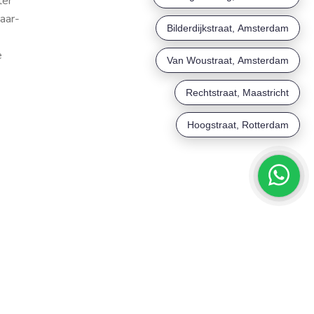
ter
haar-
e