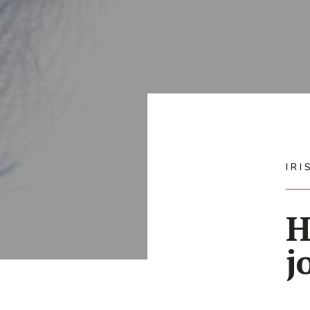
IR
H
j