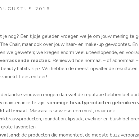
 AUGUSTUS 2016
 je nog? Een tijdje geleden vroegen we je om jouw mening te 
 The Chair, maar ook over jouw haar- en make-up gewoontes. En
en we geweten; we kregen enorm veel uiteenlopende, en vooral
verrassende reacties
. Benieuwd hoe normaal – of abnormaal –
 beauty habits zijn? Wij hebben de meest opvallende resultaten
rzameld. Lees en leer!
derlandse vrouwen mogen dan wel de reputatie hebben behoorli
w maintenance
te zijn,
sommige beautyproducten gebruiken
ht allemaal
. Mascara is sowieso een must, maar ook
nkbrauwproducten, foundation, lipstick, eyeliner en blush behore
 grote favorieten.
vallend
: de producten die momenteel de meeste
buzz
veroorz