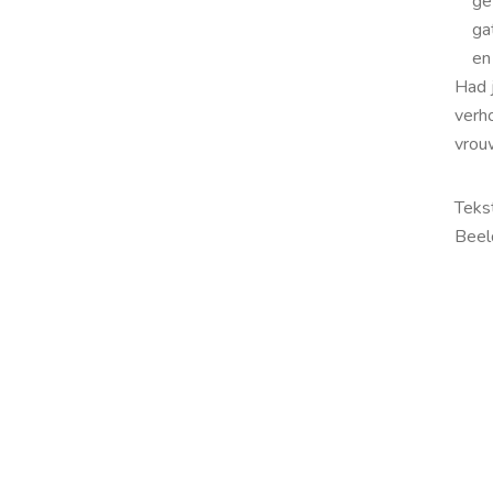
ge
ga
en
Had 
verh
vrou
Teks
Beel
Sha