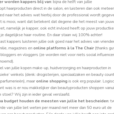
er worden kappers blij van
: bijna de helft van jullie
opt haarproducten direct in de salon, en luisteren dan ook metee
ed naar het advies wat hierbij door de professional wordt gegev
t is mooi, want dat betekent dat degene die het meest van jouw
et, namelijk je kapper, ook echt invloed heeft op jouw productk
 je dagelijkse haar-routine. En daar staan wij 100% achter!
ast kappers luisteren jullie ook goed naar het advies van vriende
milie, magazines en
online platforms à la The Chair
(
thanks gu
 bloggers en vloggers (ze worden niet voor niets
social influence
noemd).
el van jullie kopen make-up, huidverzorging en haarproducten in
ysieke’ winkels (denk: drogisterijen, speciaalzaken en beauty coun
j parfumerieën), maar
online shopping
is ook erg populair. Logisc
nt was is er nou makkelijker dan beautyproducten shoppen vanui
ie stoel? Wij zijn in ieder geval verslaafd.
a budget houden de meesten van jullie het bescheiden
: t
rde van jullie liet weten per maand niet meer dan 50 euro uit de