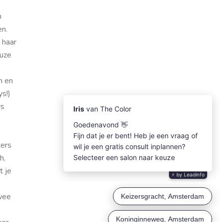
n
en.
 haar
euze
n en
ys!
)
rs
ters
h,
t je
wee