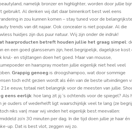
 beautyland, namelijk bronzer en highlighter, worden door jullie bij
et gebruikt. Al denken wij dat daar binnenkort best wel eens
randering in zou kunnen komen –
stay tuned
voor de belangrijkst
auty trends van dit najaar. Ook concealer is niet populair. Al die
awless
huidjes zijn dus puur natuur. Wij zijn onder de indruk!
t haarproducten betreft houden jullie het graag simpel
: d
hn en een goed glansserum zijn, heel begrijpelijk, dagelijkse kost
k krul- en stijltangen doen het goed. Maar van mousse,
lumepoeder en haarspray moeten jullie eigenlijk niet heel veel
bben.
Grappig genoeg
is droogshampoo, wat door sommige
nsen toch echt gezien wordt als één van de beste uitvindingen v
 21e eeuw, totaal niet belangrijk voor de meesten van jullie.
Shoc
g eens eerlijk
: hoe lang zit jij ‘s ochtends voor de spiegel? Als 
n je ouders of wederhelft ligt waarschijnlijk veel te lang (ze begri
 toch niks van) maar wij vinden het eigenlijk best meevallen:
middeld zo’n 30 minuten per dag. In die tijd doen jullie je haar én
ke-up. Dat is best vlot, zeggen wij zo.