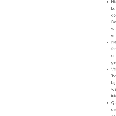
Hi
ko
go
Da
we
en
Na
fa
en
ge
Ve
‘f
bi
wa
lu
Qu
de