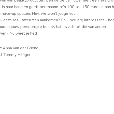
ven aan beautyproducten. Eén derde van jullie heeft een iets gro
t in haar hand en geeft per maand zo’n 100 tot 150 euro uit aan 
 make-up spullen.
Hey, we won’t judge you
.
jij deze resultaten zien aankomen? En – ook erg interessant – ho
ouden jouw persoonlijke
beauty habits
zich tot die van andere
wen? Nu weet je het!
t: Anna van der Griend
d: Tommy Hilfiger
re it