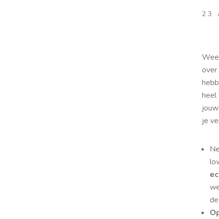
23
Weet
over
hebb
heel
jouw
je ve
Ne
lo
ec
we
de
Op