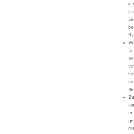
in
ni
ve
be
fl
Wa
fö
oo
vo
he
me
de
Ze
aa
er
ge
ma