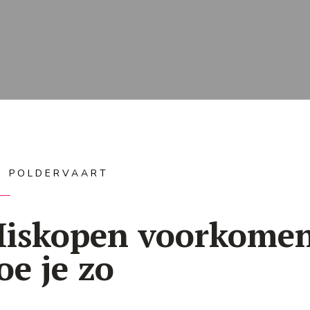
IS POLDERVAART
iskopen voorkome
oe je zo