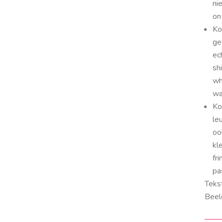
ni
on
Ko
ge
ec
sh
wh
wa
Ko
le
oo
kl
fr
pa
Teks
Beeld