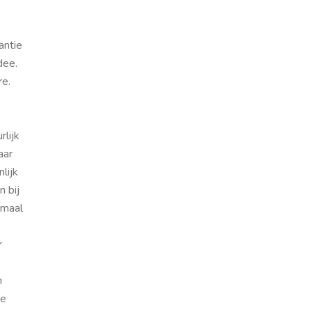
antie
dee.
re.
rlijk
aar
lijk
n bij
emaal
r
n
je