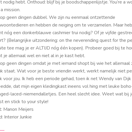
et nodig hebt. Onthoud: blijf bij je boodschappenlijstje.
You’re a 
 a mission
. ­
op geen dingen dubbel. We zijn nu eenmaal ontzettende
woontedieren en hebben de neiging om te verzamelen. Maar heb
ht nóg een donkerblauwe cashmier trui nodig? Of je vijfde gestr
irt? (Belangrijke uitzondering:
on the neverending quest for the pe
ite tee
mag je er ALTIJD nóg één kopen). Probeer goed bij te h
t je allemaal wel en niet al in je kast hebt.
op geen dingen omdat je met iemand shopt bij wie het allemaal 
uk staat. Wat voor je beste vriendin werkt, werkt namelijk niet p
k voor jou. Ik heb een periode gehad, toen ik net Wendy van Dijk
eedde, dat mijn eigen kledingkast ineens vol hing met leuke boho
inged­-laced­-niemendalletjes. Een heel slecht idee. Weet wat bij 
st en
stick to your style
!
t: Manon Meijers
: Interior Junkie