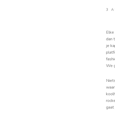
3 
Elke
dan 
je ka
platf
fash
We g
Niets
waar
kool
rock
gaat 