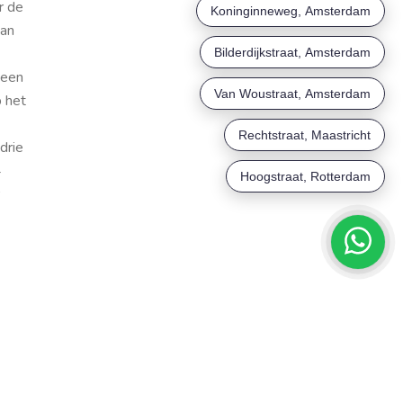
r de
van
 een
p het
drie
4