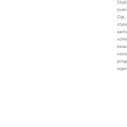
Styl
look
Dijk
styl
aant
sche
beau
seiz
prog
eigen
Sha