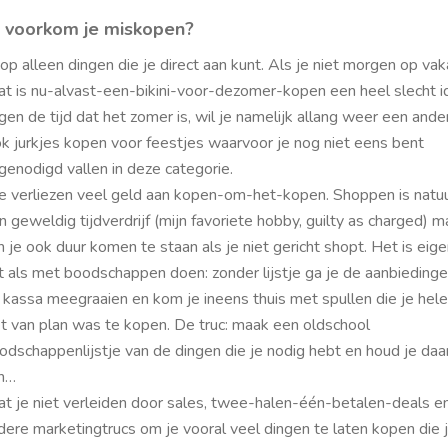
 voorkom je miskopen? ­
op alleen dingen die je direct aan kunt. Als je niet morgen op vak
at is nu­-alvast-­een-­bikini­-voor­-de­zomer-­kopen een heel slecht i
gen de tijd dat het zomer is, wil je namelijk allang weer een ande
k jurkjes kopen voor feestjes waarvoor je nog niet eens bent
tgenodigd vallen in deze categorie. ­
 verliezen veel geld aan kopen-­om-­het­-kopen. Shoppen is natuu
n geweldig tijdverdrijf (mijn favoriete hobby,
guilty as charged
) m
n je ook duur komen te staan als je niet gericht shopt. Het is eigen
t als met boodschappen doen: zonder lijstje ga je de aanbiedinge
 kassa meegraaien en kom je ineens thuis met spullen die je hel
et van plan was te kopen. De truc: maak een
oldschool
odschappenlijstje van de dingen die je nodig hebt en houd je daa
n… ­
at je niet verleiden door sales, twee-­halen­-één-­betalen­-deals e
dere marketingtrucs om je vooral veel dingen te laten kopen die 