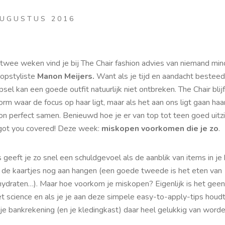
AUGUSTUS 2016
 twee weken vind je bij The Chair fashion advies van niemand min
topstyliste
Manon Meijers.
Want als je tijd en aandacht besteed
psel kan een goede outfit natuurlijk niet ontbreken. The Chair blijf
orm waar de focus op haar ligt, maar als het aan ons ligt gaan haa
ion perfect samen. Benieuwd hoe je er van top tot teen goed uitz
ot you covered! Deze week:
miskopen voorkomen die je zo
.
 geeft je zo snel een schuldgevoel als de aanblik van items in je
 de kaartjes nog aan hangen (een goede tweede is het eten van
hydraten…). Maar hoe voorkom je miskopen? Eigenlijk is het geen
et science
en als je je aan deze simpele
easy-­to-apply
-­tips houd
je bankrekening (en je kledingkast) daar heel gelukkig van worde