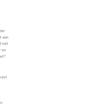
der
t aan
t hét
r en
iet?
 kast
t
n.