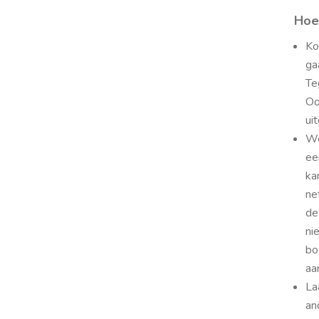
Hoe
Ko
ga
Te
Oo
ui
We
ee
ka
ne
de
ni
bo
aa
La
an