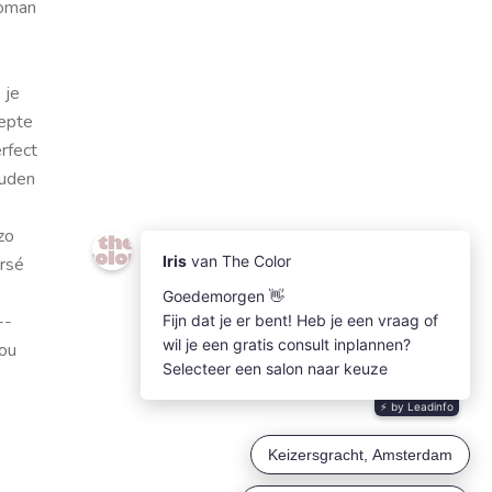
woman
 je
eepte
rfect
ouden
zo
ersé
-­
jou