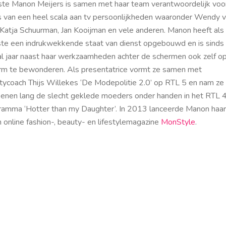
iste Manon Meijers is samen met haar team verantwoordelijk voo
s van een heel scala aan tv persoonlijkheden waaronder Wendy 
, Katja Schuurman, Jan Kooijman en vele anderen. Manon heeft als
iste een indrukwekkende staat van dienst opgebouwd en is sinds
al jaar naast haar werkzaamheden achter de schermen ook zelf o
rm te bewonderen. Als presentatrice vormt ze samen met
tycoach Thijs Willekes ‘De Modepolitie 2.0’ op RTL 5 en nam ze 
oenen lang de slecht geklede moeders onder handen in het RTL 
ramma ‘Hotter than my Daughter’. In 2013 lanceerde Manon haar
 online fashion-, beauty- en lifestylemagazine
MonStyle
.
re it