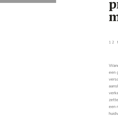
p
m
12 
Wann
een g
vers
aans
verk
zette
een r
huidv