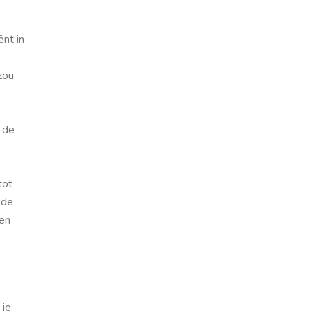
nt in
zou
 de
tot
 de
ten
 je