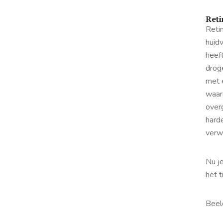
Reti
Retin
huid
heef
droge
met 
waar
over
harde
verw
Nu je
het t
Beel