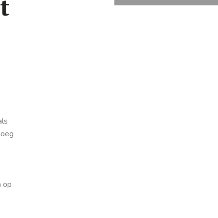
t
als
noeg
n
op