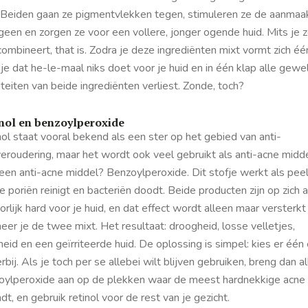
. Beiden gaan ze pigmentvlekken tegen, stimuleren ze de aanmaa
geen en zorgen ze voor een vollere, jonger ogende huid. Mits je 
 combineert,
that is
. Zodra je deze ingrediënten mixt vormt zich éé
e dat he-le-maal niks doet voor je huid en in één klap alle gewe
teiten van beide ingrediënten verliest. Zonde, toch?
nol en benzoylperoxide
ol staat vooral bekend als een ster op het gebied van anti-
eroudering, maar het wordt ook veel gebruikt als anti-acne midde
een anti-acne middel? Benzoylperoxide. Dit stofje werkt als peel
e poriën reinigt en bacteriën doodt. Beide producten zijn op zich a
rlijk hard voor je huid, en dat effect wordt alleen maar versterkt
er je de twee mixt. Het resultaat: droogheid, losse velletjes,
eid en een geïrriteerde huid. De oplossing is simpel: kies er één
 erbij. Als je toch per se allebei wilt blijven gebruiken, breng dan a
oylperoxide aan op de plekken waar de meest hardnekkige acne 
dt, en gebruik retinol voor de rest van je gezicht.