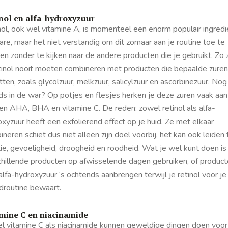
nol en alfa-hydroxyzuur
ol, ook wel vitamine A, is momenteel een enorm populair ingredië
are, maar het niet verstandig om dit zomaar aan je routine toe te
n zonder te kijken naar de andere producten die je gebruikt. Zo 
etinol nooit moeten combineren met producten die bepaalde zuren
ten, zoals glycolzuur, melkzuur, salicylzuur en
ascorbinezuur. Nog
ds in de war? Op potjes en flesjes herken je deze zuren vaak aan
en AHA, BHA en vitamine C. De reden: zowel retinol als alfa-
xyzuur heeft een exfoliërend effect op je huid. Ze met elkaar
neren schiet dus niet alleen zijn doel voorbij, het kan ook leiden 
atie, gevoeligheid, droogheid en roodheid. Wat je wel kunt doen is
chillende producten op afwisselende dagen gebruiken, of produc
lfa-hydroxyzuur ‘s ochtends aanbrengen terwijl je retinol voor je
droutine bewaart.
mine C en niacinamide
l vitamine C als niacinamide kunnen geweldige dingen doen voor