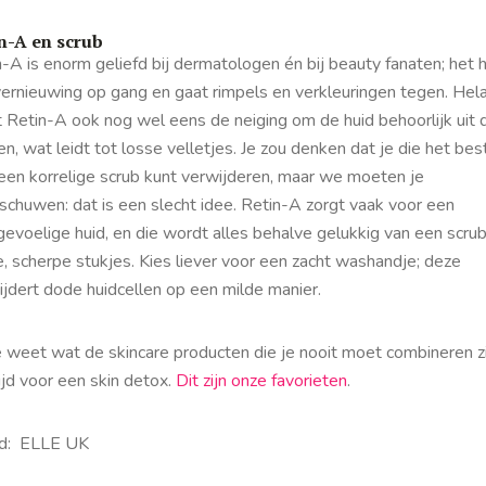
n-A en scrub
-A is enorm geliefd bij dermatologen én bij beauty fanaten; het 
vernieuwing op gang en gaat rimpels en verkleuringen tegen. Hel
t Retin-A ook nog wel eens de neiging om de huid behoorlijk uit 
n, wat leidt tot losse velletjes. Je zou denken dat je die het bes
een korrelige scrub kunt verwijderen, maar we moeten je
schuwen: dat is een slecht idee. Retin-A zorgt vaak voor een
gevoelige huid, en die wordt alles behalve gelukkig van een scru
, scherpe stukjes. Kies liever voor een zacht washandje; deze
ijdert dode huidcellen op een milde manier.
 weet wat de skincare producten die je nooit moet combineren zij
ijd voor een skin detox.
Dit zijn onze favorieten
.
d: ELLE UK