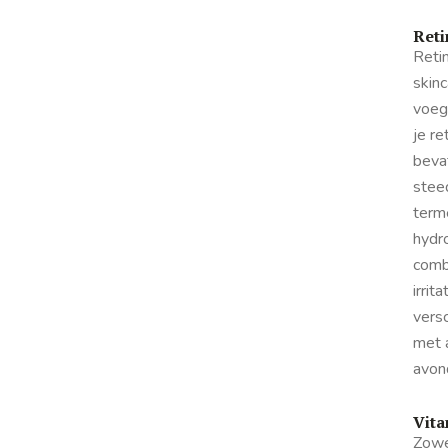
Reti
Retin
skinc
voege
je r
bevat
stee
term
hydro
combi
irrit
vers
met a
avon
Vita
Zowe