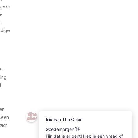
k van
ze
n
ldige
l.
ing
l
 en
lleen
zich