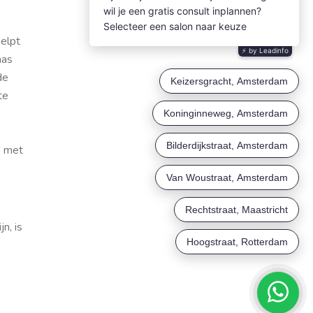
helpt
aas
de
te
b met
n, is