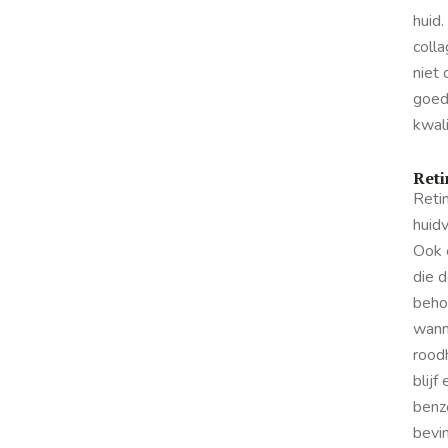
huid
colla
niet
goedj
kwali
Reti
Retin
huidv
Ook 
die d
behoo
wanne
roodh
blijf
benz
bevin