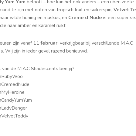
dy Yum Yum
belooft – hoe kan het ook anders – een über-zoete
and te zijn met noten van tropisch fruit en suikerspin,
Velvet T
t naar wilde honing en muskus, en
Creme d’Nude
is een super se
die naar amber en karamel ruikt.
euren zijn vanaf
11 februari
verkrijgbaar bij verschillende M.A.C
s. Wij zijn in ieder geval razend benieuwd.
 van de M.A.C Shadescents ben jij?
mRubyWoo
mCremedNude
mMyHeroine
mCandyYumYum
mLadyDanger
VelvetTeddy