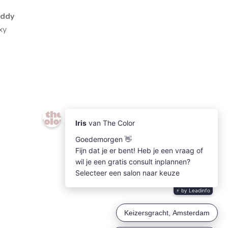
eddy
xy