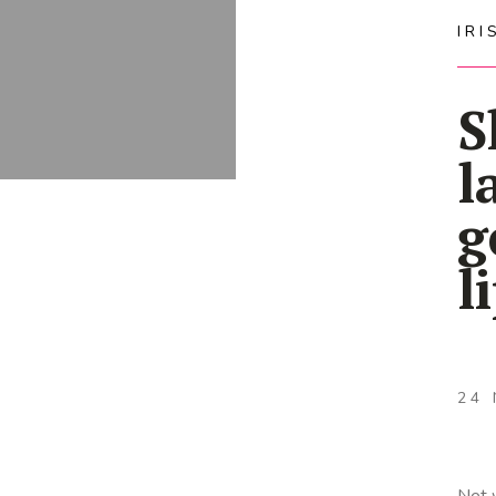
IR
S
l
g
l
24
Net w