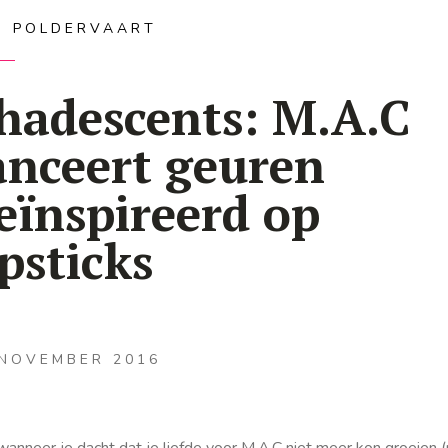
IS POLDERVAART
hadescents: M.A.C
anceert geuren
eïnspireerd op
ipsticks
 NOVEMBER 2016
anneer je dacht dat je liefde voor M.A.C niet meer kon groeien (