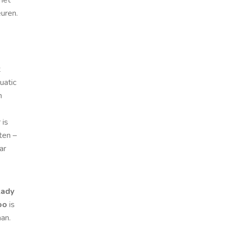
euren.
t
uatic
n
 is
ten –
ar
Lady
oo
is
aan.