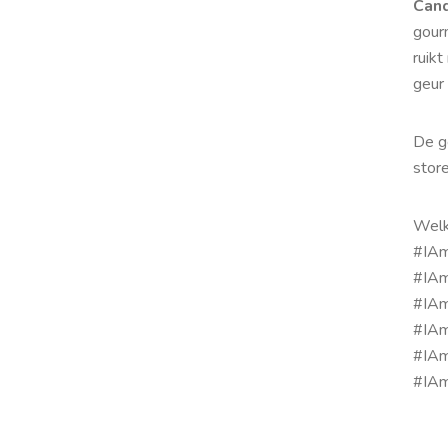
Can
gourm
ruik
geur 
De g
store
Welk
#IA
#IA
#IA
#IA
#IA
#IAm