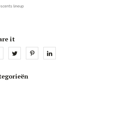
re it
tegorieën
BEAUTY
BEAUTYNIEUWS
MAKE-UP