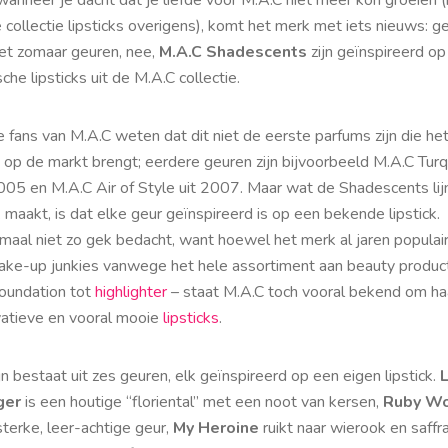
e collectie lipsticks overigens), komt het merk met iets nieuws: g
iet zomaar geuren, nee,
M.A.C Shadescents
zijn geïnspireerd op
sche lipsticks uit de M.A.C collectie.
 fans van M.A.C weten dat dit niet de eerste parfums zijn die he
 op de markt brengt; eerdere geuren zijn bijvoorbeeld M.A.C Turq
2005 en M.A.C Air of Style uit 2007. Maar wat de Shadescents lij
 maakt, is dat elke geur geïnspireerd is op een bekende lipstick.
maal niet zo gek bedacht, want hoewel het merk al jaren populair
make-up
junkies
vanwege het hele assortiment aan beauty produc
foundation tot
highlighter
– staat M.A.C toch vooral bekend om ha
vatieve en vooral mooie
lipsticks
.
jn bestaat uit zes geuren, elk geïnspireerd op een eigen lipstick.
ger
is een houtige “floriental” met een noot van kersen,
Ruby W
terke, leer-achtige geur,
My Heroine
ruikt naar wierook en saffr