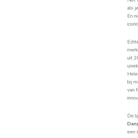
als j
En n
iconi
Echte
merk
uit 
uniek
Hele
bij 
van 
inno
De li
Dan
een s