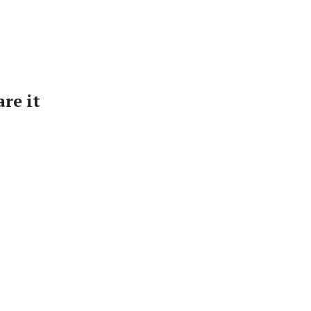
re it
tegorieën
BEAUTY
BEAUTYNIEUWS
FASHION