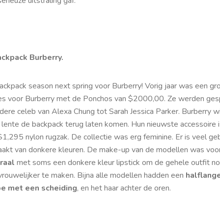
erieuze uitstraling gaf.
ackpack Burberry.
backpack season next spring voor Burberry! Vorig jaar was een gr
es voor Burberry met de Ponchos van $2000,00. Ze werden ges
dere celeb van Alexa Chung tot Sarah Jessica Parker. Burberry wi
 lente de backpack terug laten komen. Hun nieuwste accessoire i
1,295 nylon rugzak. De collectie was erg feminine. Er is veel ge
akt van donkere kleuren. De make-up van de modellen was voor
raal
met soms een donkere kleur lipstick om de gehele outfit n
vrouwelijker te maken. Bijna alle modellen hadden een
halflang
e met een scheiding
, en het haar achter de oren.