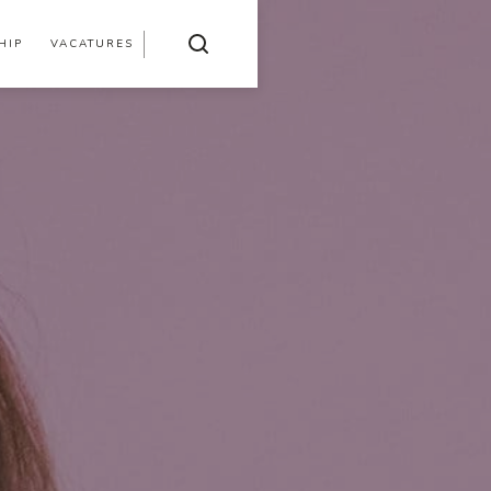
HIP
VACATURES