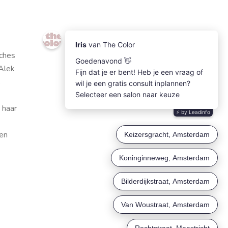
uches
 Alek
s
 haar
en