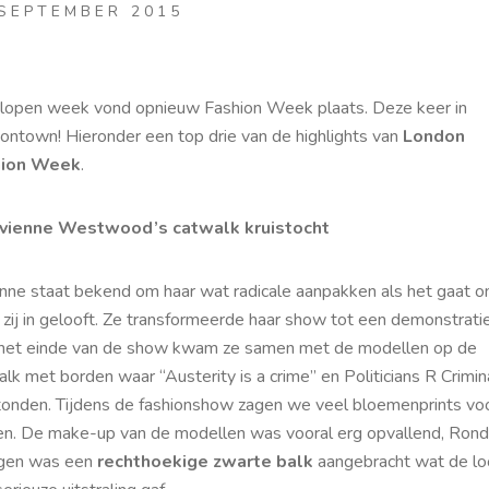
 SEPTEMBER 2015
lopen week vond opnieuw Fashion Week plaats. Deze keer in
ontown! Hieronder een top drie van de highlights van
London
hion Week
.
ivienne Westwood’s catwalk kruistocht
enne staat bekend om haar wat radicale aanpakken als het gaat 
zij in gelooft. Ze transformeerde haar show tot een demonstratie
het einde van de show kwam ze samen met de modellen op de
lk met borden waar “Austerity is a crime” en Politicians R Crimin
tonden. Tijdens de fashionshow zagen we veel bloemenprints voo
n. De make-up van de modellen was vooral erg opvallend, Ron
gen was een
rechthoekige zwarte balk
aangebracht wat de lo