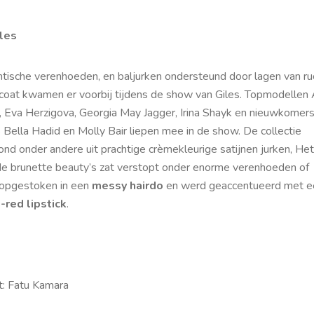
iles
ntische verenhoeden, en baljurken ondersteund door lagen van r
icoat kwamen er voorbij tijdens de show van Giles. Topmodellen
 Eva Herzigova, Georgia May Jagger, Irina Shayk en nieuwkomer
 Bella Hadid en Molly Bair liepen mee in de show. De collectie
nd onder andere uit prachtige crèmekleurige satijnen jurken, Het
de brunette beauty’s zat verstopt onder enorme verenhoeden of
opgestoken in een
messy hairdo
en werd geaccentueerd met e
-red lipstick
.
t: Fatu Kamara