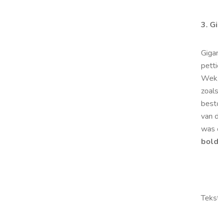
3. G
Giga
pett
Wek,
zoals
besto
van 
was 
bold
Teks