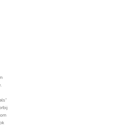
om
.
als”
rbij
dom
ok