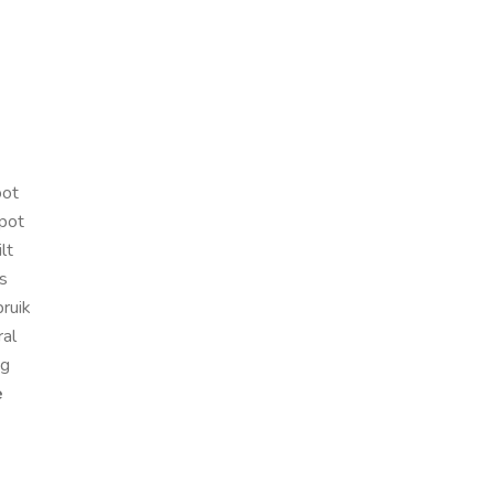
oot
pot
lt
s
bruik
al
og
e