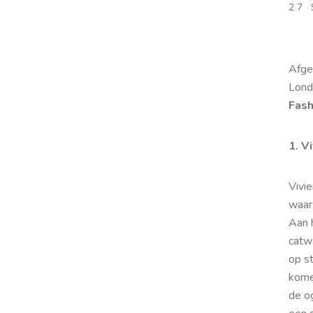
27
Afge
Lond
Fas
1. V
Vivi
waar 
Aan 
catwa
op s
kome
de o