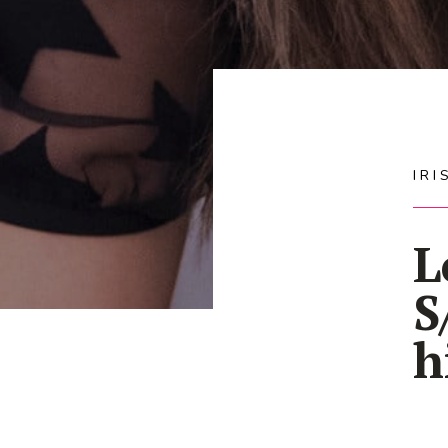
IR
L
S
h