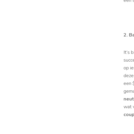
een s
2. B
It’s 
succ
op ie
deze
een $
gema
neut
wat 
coup