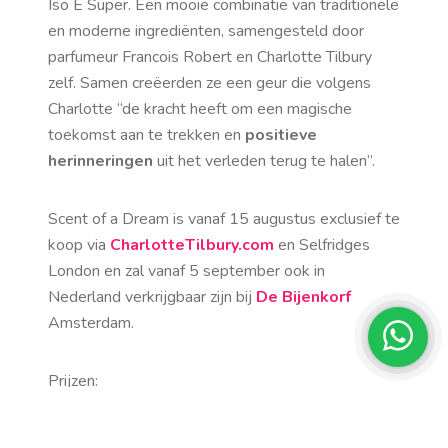
Iso E Super. Een mooie combinatie van traditionele
en moderne ingrediënten, samengesteld door
parfumeur Francois Robert en Charlotte Tilbury
zelf. Samen creëerden ze een geur die volgens
Charlotte “de kracht heeft om een magische
toekomst aan te trekken en
positieve
herinneringen
uit het verleden terug te halen”.
Scent of a Dream is vanaf 15 augustus exclusief te
koop via
CharlotteTilbury.com
en Selfridges
London en zal vanaf 5 september ook in
Nederland verkrijgbaar zijn bij
De Bijenkorf
Amsterdam.
Prijzen:
30 ml – €70 /
50 ml – €95 /
100 ml – €135