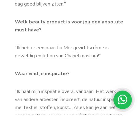
dag goed blijven zitten.”
Welk beauty product is voor jou een absolute
must have?
“Ik heb er een paar. La Mer gezichtscrème is
geweldig en ik hou van Chanel mascara!”
Waar vind je inspiratie?
“Ik haal mijn inspiratie overal vandaan. Het werk
van andere artiesten inspireert, de natuur inspireert
me, textiel, stoffen, kunst… Alles kan je aan het
denken zetten! Zo kan een herfstblad bijvoorbeeld
een fantastische oranje kleur hebben, en zo wil je
opeens een lipstick samenstellen met precies die