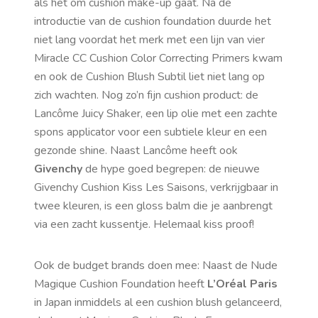
als het om cushion make-up gaat. Na de
introductie van de cushion foundation duurde het
niet lang voordat het merk met een lijn van vier
Miracle CC Cushion Color Correcting Primers kwam
en ook de Cushion Blush Subtil liet niet lang op
zich wachten. Nog zo’n fijn cushion product: de
Lancôme Juicy Shaker, een lip olie met een zachte
spons applicator voor een subtiele kleur en een
gezonde shine.
Naast Lancôme heeft ook
Givenchy
de hype goed begrepen: de nieuwe
Givenchy Cushion Kiss Les Saisons, verkrijgbaar in
twee kleuren, is een gloss balm die je aanbrengt
via een zacht kussentje. Helemaal
kiss proof
!
Ook de
budget brands
doen mee: Naast de Nude
Magique Cushion Foundation heeft
L’Oréal Paris
in Japan inmiddels al een cushion blush gelanceerd,