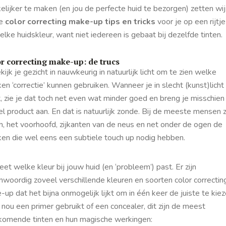
lijker te maken (en jou de perfecte huid te bezorgen) zetten wij
te
color correcting make-up tips en tricks
voor je op een rijtje
elke huidskleur, want niet iedereen is gebaat bij dezelfde tinten.
r correcting make-up: de trucs
kijk je gezicht in nauwkeurig in natuurlijk licht om te zien welke
en ‘correctie’ kunnen gebruiken. Wanneer je in slecht (kunst)licht
, zie je dat toch net even wat minder goed en breng je misschien
l product aan. En dat is natuurlijk zonde. Bij de meeste mensen z
n, het voorhoofd, zijkanten van de neus en net onder de ogen de
ken die wel eens een subtiele
touch up
nodig
hebben
.
et welke kleur bij jouw huid (en ‘probleem’) past. Er zijn
nwoordig zoveel verschillende kleuren en soorten color correctin
up dat het bijna onmogelijk lijkt om in één keer de juiste te kiez
 nou een primer gebruikt of een concealer, dit zijn de meest
komende tinten en hun magische werkingen: