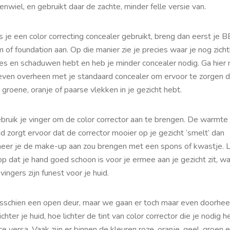
enwiel, en gebruikt daar de zachte, minder felle versie van.
s je een color correcting concealer gebruikt, breng dan eerst je B
 of foundation aan. Op die manier zie je precies waar je nog zich
jes en schaduwen hebt en heb je minder concealer nodig. Ga hier
even overheen met je standaard concealer om ervoor te zorgen d
groene, oranje of paarse vlekken in je gezicht hebt.
ebruik je vinger om de color corrector aan te brengen. De warmte
id zorgt ervoor dat de corrector mooier op je gezicht ‘smelt’ dan
eer je de make-up aan zou brengen met een spons of kwastje. L
p dat je hand goed schoon is voor je ermee aan je gezicht zit, w
 vingers zijn funest voor je huid.
isschien een open deur, maar we gaan er toch maar even doorhee
ichter je huid, hoe lichter de tint van color corrector die je nodig h
ce versa. Vaak zijn er binnen de kleuren roze, oranje, geel, groen 