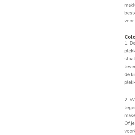
makke
bes
voor 
Colo
1. Be
plekk
staat
tevee
de ki
plek
2. We
tege
make-
Of je
voor