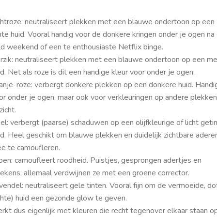
chtroze: neutraliseert plekken met een blauwe ondertoon op een
chte huid. Vooral handig voor de donkere kringen onder je ogen na
ld weekend of een te enthousiaste Netflix
binge
.
rzik: neutraliseert plekken met een blauwe ondertoon op een m
id. Net als roze is dit een handige kleur voor onder je ogen.
anje-roze: verbergt donkere plekken op een donkere huid. Handi
or onder je ogen, maar ook voor verkleuringen op andere plekken 
zicht.
el: verbergt (paarse) schaduwen op een olijfkleurige of licht geti
id. Heel geschikt om blauwe plekken en duidelijk zichtbare adere
e te camoufleren.
oen: camoufleert roodheid. Puistjes, gesprongen adertjes en
ttekens; allemaal verdwijnen ze met een groene corrector.
vendel: neutraliseert gele tinten. Vooral fijn om de vermoeide, do
ichte) huid een gezonde
glow
te geven.
rkt dus eigenlijk met kleuren die recht tegenover elkaar staan o