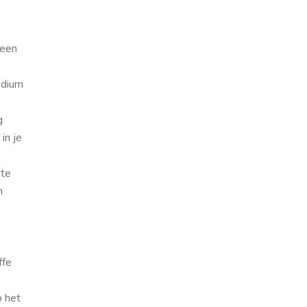
 een
edium
g
in je
nte
n
ffe
p het