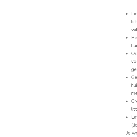
Li
li
wi
Pe
hu
Or
vo
ge
Ge
hu
me
Gr
li
La
(l
Je we