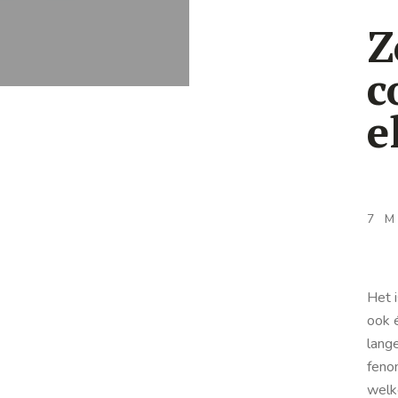
Z
c
e
7 
Het 
ook 
lang
feno
welk