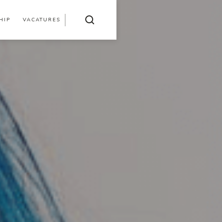
HIP
VACATURES