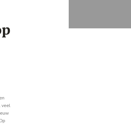
op
en
 veel
nieuw
 Op