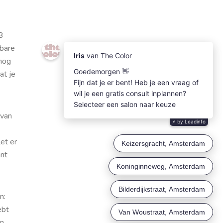
B
tbare
 nog
at je
 van
et er
ant
n:
ebt
en