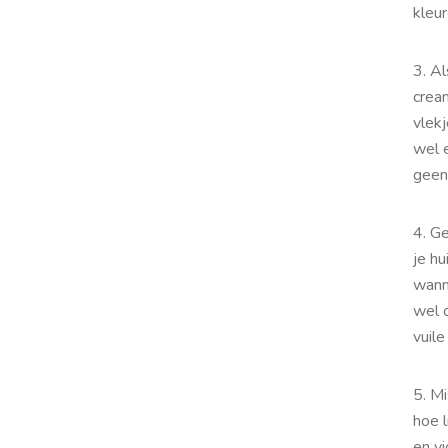
kleur
3. Al
cream
vlek
wel 
geen 
4. G
je hu
wann
wel o
vuile
5. M
hoe l
en vi