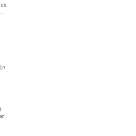
 de
 –
ijn
g
en.