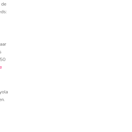
n de
eds:
aar
s
,50
e
yola
en.