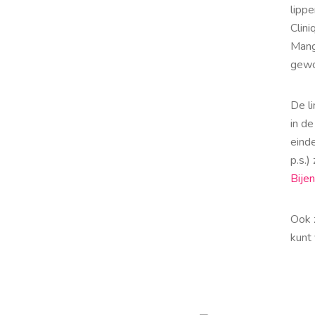
lippe
Clin
Mang
gewo
De l
in d
eind
p.s.)
Bijen
Ook 
kunt 