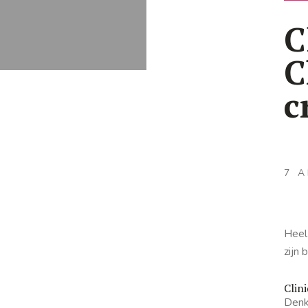
C
C
c
7 A
Heel
zijn 
Clin
Denk 