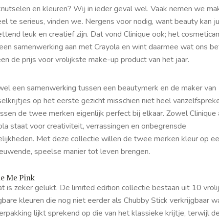
knutselen en kleuren? Wij in ieder geval wel. Vaak nemen we ma
el te serieus, vinden we. Nergens voor nodig, want beauty kan ju
ttend leuk en creatief zijn. Dat vond Clinique ook; het cosmetic
 een samenwerking aan met Crayola en wint daarmee wat ons be
n de prijs voor vrolijkste make-up product van het jaar.
el een samenwerking tussen een beautymerk en de maker van
elkrijtjes op het eerste gezicht misschien niet heel vanzelfsprek
assen de twee merken eigenlijk perfect bij elkaar. Zowel Clinique 
la staat voor creativiteit, verrassingen en onbegrensde
lijkheden. Met deze collectie willen de twee merken kleur op e
ieuwende, speelse manier tot leven brengen.
le Me Pink
t is zeker gelukt. De limited edition collectie bestaan uit 10 vroli
bare kleuren die nog niet eerder als Chubby Stick verkrijgbaar w
rpakking lijkt sprekend op die van het klassieke krijtje, terwijl d