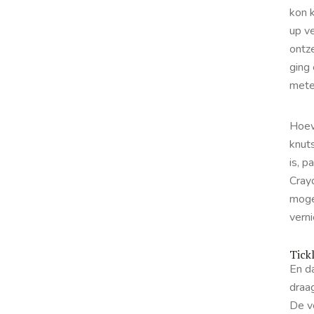
kon 
up ve
ontze
ging
metee
Hoew
knuts
is, p
Crayo
moge
vern
Tick
En da
draag
De ve