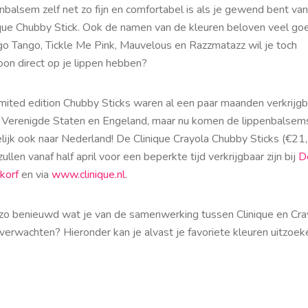
nbalsem zelf net zo fijn en comfortabel is als je gewend bent va
ique Chubby Stick. Ook de namen van de kleuren beloven veel go
o Tango, Tickle Me Pink, Mauvelous en Razzmatazz wil je toch
on direct op je lippen hebben?
imited edition Chubby Sticks waren al een paar maanden verkrijgb
e Verenigde Staten en Engeland, maar nu komen de lippenbalsem
elijk ook naar Nederland! De Clinique Crayola Chubby Sticks (€21
 zullen vanaf half april voor een beperkte tijd verkrijgbaar zijn bij
D
korf
en via
www.clinique.nl
.
zo benieuwd wat je van de samenwerking tussen Clinique en Cra
verwachten? Hieronder kan je alvast je favoriete kleuren uitzoek