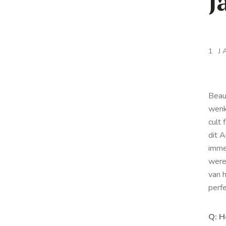
J
1 J
Bea
wenk
cult 
dit 
immer
were
van 
perf
Q: H