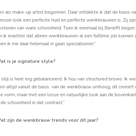
ben als make-up artist begonnen. Daar ontdekte ik dat de basis v
ooie look een perfecte huid en perfecte wenkbrauwen is. Zij zijn
stenen van ware schoonheid. Toen ik eenmaal bij Benefit begon
ik erachter dat alleen wenkbrauwen al een fulltime job kunnen zi
en ik me daar helemaal in gaan specialiseren.”
at is je signature style?
 stijl is heel erg gebalanceerd. Ik hou van structured brows. Ik we
om altijd vanuit de basis van de wenkbrauw omhoog; dit creëert
ke vorm, maar met een losse en natuurlijke look aan de bovenkant
de schoonheid in dat contrast.”
at zijn de wenkbrauw trends voor dit jaar?