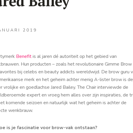
ared Bailey
ANUARI 2019
utymerk
Benefit
is al jaren dé autoriteit op het gebied van
brauwen. Hun producten – zoals het revolutionaire Gimme Brow –
favorites bij celebs en beauty addicts wereldwijd. De brow guru 
Amerikaanse merk en het geheim achter menig A-lister brow is de
 vrolijke en goedlachse Jared Bailey. The Chair interviewde de
ldberoemde expert en vroeg hem alles over zijn inspiraties, de t
het komende seizoen en natuurlijk wat het geheim is achter de
ecte wenkbrauw.
oe is je fascinatie voor brow-vak ontstaan?