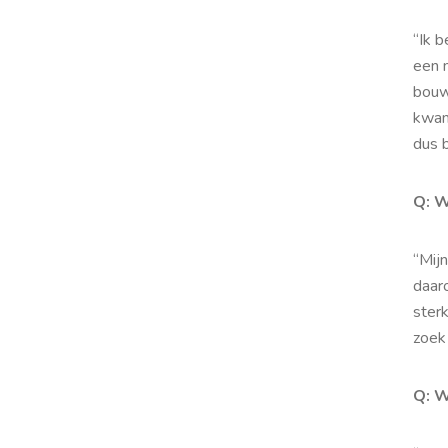
“Ik 
een m
bouw
kwam 
dus b
Q: W
“Mijn
daar
ster
zoek 
Q: W