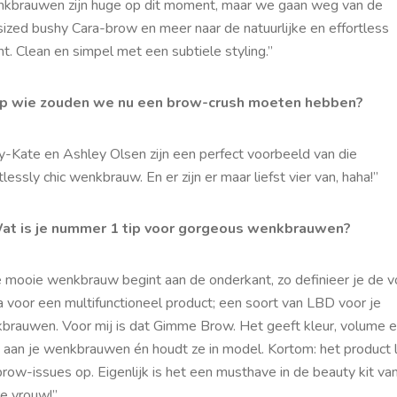
kbrauwen zijn
huge
op dit moment, maar we gaan weg van de
sized bushy Cara-brow en meer naar de natuurlijke en
effortless
nt. Clean en simpel met een subtiele styling.”
p wie zouden we nu een brow-crush moeten hebben?
y-Kate en Ashley Olsen zijn een perfect voorbeeld van die
tlessly chic wenkbrauw. En er zijn er maar liefst vier van, haha!”
at is je nummer 1 tip voor gorgeous wenkbrauwen?
e mooie wenkbrauw begint aan de onderkant, zo definieer je de v
a voor een multifunctioneel product; een soort van LBD voor je
brauwen. Voor mij is dat Gimme Brow. Het geeft kleur, volume 
 aan je wenkbrauwen én houdt ze in model. Kortom: het product 
brow-issues op. Eigenlijk is het een musthave in de beauty kit va
re vrouw!”