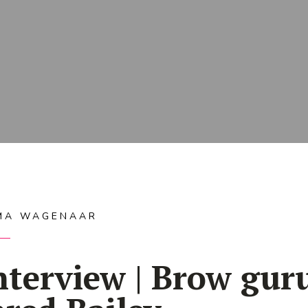
MA WAGENAAR
nterview | Brow gur