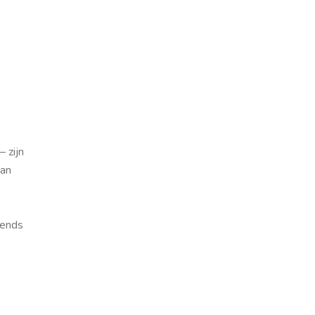
 zijn
van
rends