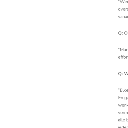
“Wen
over
varia
Q: O
“Mar
effor
Q: W
“Elk
En g
wenk
vorm
alle 
iede