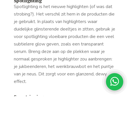
Spotlighting
Spotlighting is het nieuwe highlighten (of was dat
strobing?). Het verschil zit hem in de producten die
je gebruikt. In plaats van highlighters waar
duidelijke glinsterende deeltjes in zitten, gebruik je
voor spotlighting vloeibare producten die een veel
subtielere glow geven, zoals een transparant
serum. Breng deze aan op de plekken waar je
normaal gesproken je highlighter zou aanbrengen:
je jukbeenderen, het wenkbrauwbot en het puntje
van je neus. Dit zorgt voor een glanzend,
dewy
effect.
Sun stripping
Sun stripping is dé manier om je gezicht een ‘ik ben
net terug van vakantie-kleurtje’ te geven – zelfs
als je het grauwe Nederland al maanden niet hebt
verlaten. Denk horizontaal: breng de bronzer