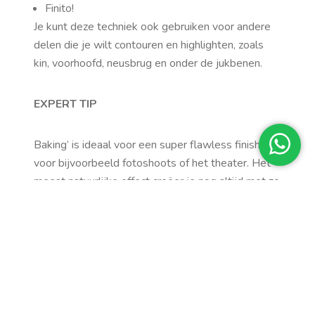
Finito!
Je kunt deze techniek ook gebruiken voor andere
delen die je wilt contouren en highlighten, zoals
kin, voorhoofd, neusbrug en onder de jukbenen.
EXPERT TIP
Baking’ is ideaal voor een super flawless finish
voor bijvoorbeeld fotoshoots of het theater. Het
meest natuurlijke effect creëer je nog altijd met zo
min mogelijk poeder, foundation en concealer.
Check deze uitgebreide ‘baking’ tutorial van make-
up artist en beauty blogger
Heidi Hamoud
: